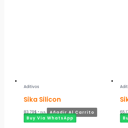
Aditivos
Adit
Sika Silicon
Si
83,79
$
Añadir Al Carrito
65,1
* IVA
Buy Via WhatsApp
B