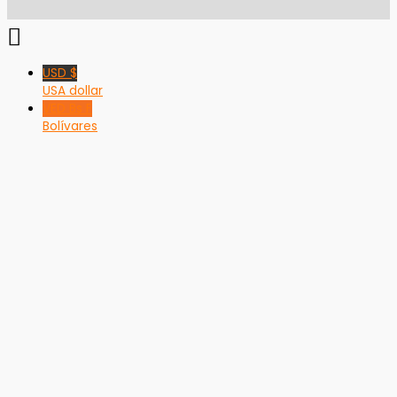
USD $
USA dollar
VED Bs F
Bolívares