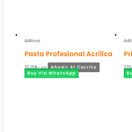
Aditivos
Adit
Pasta Profesional Acrilica
Pr
33,25
$
Añadir Al Carrito
379
* IVA
Buy Via WhatsApp
B