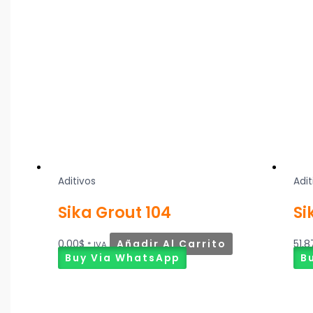
Aditivos
Adit
Sika Grout 104
Si
0,00
$
Añadir Al Carrito
51,8
* IVA
Buy Via WhatsApp
B