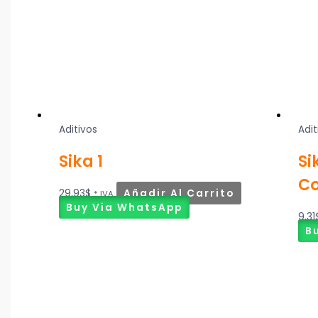
Aditivos
Adit
Sika 1
Si
Co
29,93
$
Añadir Al Carrito
* IVA
Buy Via WhatsApp
9,31
B