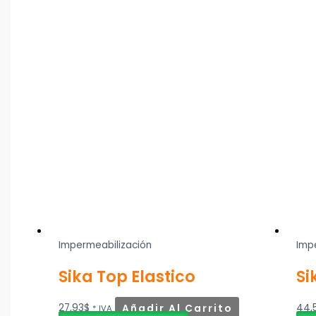
Impermeabilización
Imp
Sika Top Elastico
Si
27,93
$
Añadir Al Carrito
44,
* IVA