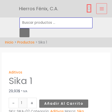
Ir
Búsqueda
0
Hierros Fénix, C.A.
al
de
contenido
productos
Inicio
Productos
Sika 1
Sika
1
cantidad
Aditivos
Sika 1
29,93
$
* IVA
-
+
Añadir Al Carrito
SKU:
SIKA-02
Categoría:
Aditivos
Marca:
Sika