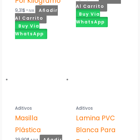
Por Kilogramo
Al Carrito
9,31
$
Añadir
* IVA
Buy Via
Al Carrito
WhatsApp
Buy Via
WhatsApp
Aditivos
Aditivos
Masilla
Lamina PVC
Plástica
Blanca Para
39,90
$
Añadir