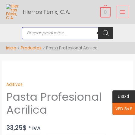
Ir
Hierros Fénix, C.A.
al
0
contenido
Búsqueda
de
productos
Inicio
Productos
Pasta Profesional Acrilica
Pasta
Profesional
Aditivos
Acrilica
Pasta Profesional
cantidad
USD $
Acrilica
VED Bs F
33,25
$
* IVA