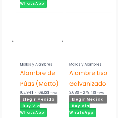
WhatsApp
Rango
Este
Rango
Este
de
producto
de
produ
precios:
tiene
precios:
tiene
desde
múltiples
desde
múltip
102,94$
variantes.
3,68$
varian
hasta
Las
hasta
Las
169,12$
opciones
279,41$
opcio
Mallas y Alambres
Mallas y Alambres
se
se
Alambre de
Alambre Liso
pueden
pued
elegir
elegir
Púas (Motto)
Galvanizado
en
en
la
la
102,94
$
-
169,12
$
3,68
$
-
279,41
$
* IVA
* IVA
página
págin
Elegir Medida
Elegir Medida
de
de
Buy Via
Buy Via
producto
produ
WhatsApp
WhatsApp