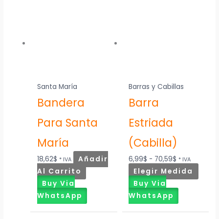
Rango
Este
de
produ
precios:
tiene
desde
múltip
6,99$
varian
hasta
Las
70,59$
opcio
Santa María
Barras y Cabillas
se
Bandera
Barra
pued
elegir
Para Santa
Estriada
en
la
María
(Cabilla)
págin
18,62
$
Añadir
6,99
$
-
70,59
$
* IVA
* IVA
de
Al Carrito
Elegir Medida
produ
Buy Via
Buy Via
WhatsApp
WhatsApp