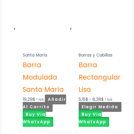
Rango
Este
de
produ
precios:
tiene
desde
múltip
5,15$
varian
hasta
Las
8,38$
opcio
Santa María
Barras y Cabillas
se
Barra
Barra
pued
elegir
Modulada
Rectangular
en
la
Santa María
Lisa
págin
19,29
$
Añadir
5,15
$
-
8,38
$
* IVA
* IVA
de
Al Carrito
Elegir Medida
produ
Buy Via
Buy Via
WhatsApp
WhatsApp