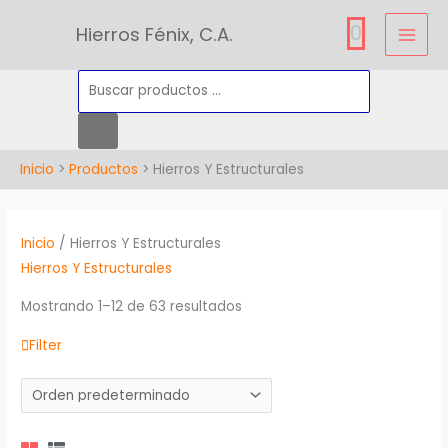
Ir
Búsqueda
0
Hierros Fénix, C.A.
al
de
contenido
productos
Inicio
Productos
Hierros Y Estructurales
Inicio
/ Hierros Y Estructurales
Hierros Y Estructurales
Mostrando 1–12 de 63 resultados
Filter