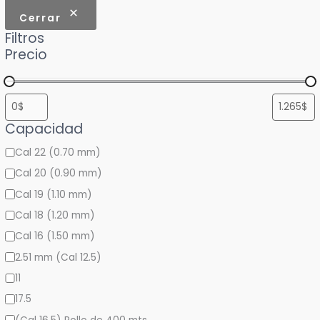
o
í
Cerrar
Filtros
n
a
Precio
a
u
n
a
Capacidad
c
Cal 22 (0.70 mm)
a
t
Cal 20 (0.90 mm)
e
Cal 19 (1.10 mm)
g
Cal 18 (1.20 mm)
o
Cal 16 (1.50 mm)
r
2.51 mm (Cal 12.5)
í
11
a
17.5