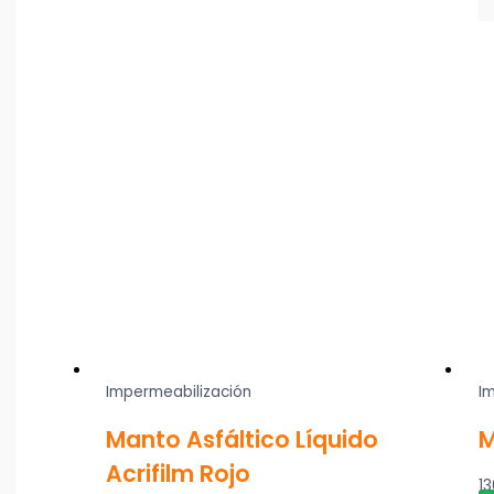
Impermeabilización
I
Manto Asfáltico Líquido
M
Acrifilm Rojo
13