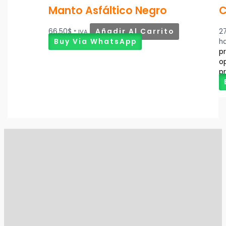
Manto Asfáltico Negro
C
66,50
$
Añadir Al Carrito
2
* IVA
Buy Via WhatsApp
h
pr
op
p