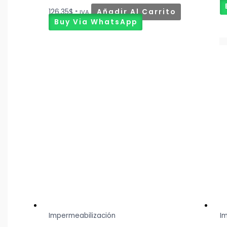
126,35
$
Añadir Al Carrito
* IVA
Buy Via WhatsApp
Impermeabilización
I