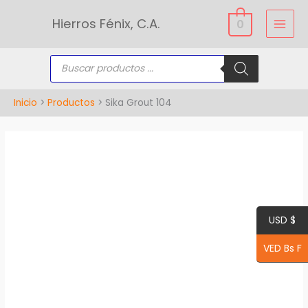
Ir
Hierros Fénix, C.A.
0
al
contenido
Búsqueda
de
productos
Inicio
Productos
Sika Grout 104
Sika
Grout
104
cantidad
USD $
VED Bs F