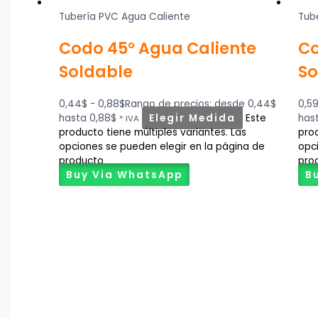
Tubería PVC Agua Caliente
Tub
Codo 45° Agua Caliente
Co
Soldable
So
0,44
$
-
0,88
$
Rango de precios: desde 0,44$
0,5
hasta 0,88$
Elegir Medida
Este
hast
* IVA
producto tiene múltiples variantes. Las
prod
opciones se pueden elegir en la página de
opc
producto
pro
Buy Via WhatsApp
B