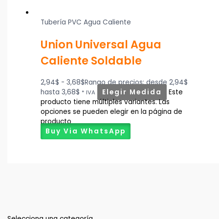
Tubería PVC Agua Caliente
Union Universal Agua
Caliente Soldable
2,94
$
-
3,68
$
Rango de precios: desde 2,94$
hasta 3,68$
Elegir Medida
Este
* IVA
producto tiene múltiples variantes. Las
opciones se pueden elegir en la página de
producto
Buy Via WhatsApp
Selecciona una categoría