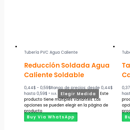
Tubería PVC Agua Caliente
Tub
Reducción Soldada Agua
Ta
Caliente Soldable
Ca
0,44
$
-
0,59
$
Rango de precios: desde 0,44$
0,3
hasta 0,59$
Elegir Medida
Este
hast
* IVA
producto tiene múltiples variantes. Las
prod
opciones se pueden elegir en la página de
opc
producto
pro
Buy Via WhatsApp
B