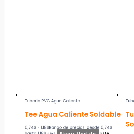
Tubería PVC Agua Caliente
Tub
Tee Agua Caliente Soldable
Tu
So
0,74
$
-
1,18
$
Rango de precios: desde 0,74$
hasta 1,18$
Elegir Medida
Este
* IVA