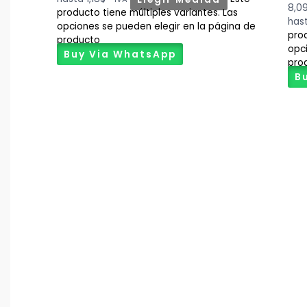
8,0
producto tiene múltiples variantes. Las
has
opciones se pueden elegir en la página de
prod
producto
opc
Buy Via WhatsApp
pro
B