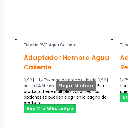
Tubería PVC Agua Caliente
Tub
Adaptador Hembra Agua
A
Caliente
Re
0,96
$
-
1,47
$
Rango de precios: desde 0,96$
1,47
hasta 1,47$
Elegir Medida
Este
tien
* IVA
producto tiene múltiples variantes. Las
pue
opciones se pueden elegir en la página de
B
producto
Buy Via WhatsApp