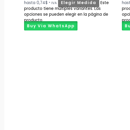
hasta 0,74$
Elegir Medida
Este
has
* IVA
producto tiene múltiples variantes. Las
prod
opciones se pueden elegir en la página de
opc
producto
pro
Buy Via WhatsApp
B