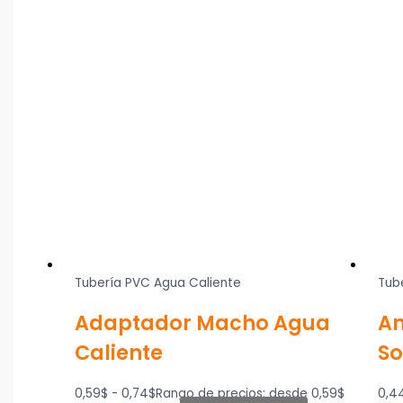
Tubería PVC Agua Caliente
Tub
Adaptador Macho Agua
An
Caliente
So
0,59
$
-
0,74
$
Rango de precios: desde 0,59$
0,4