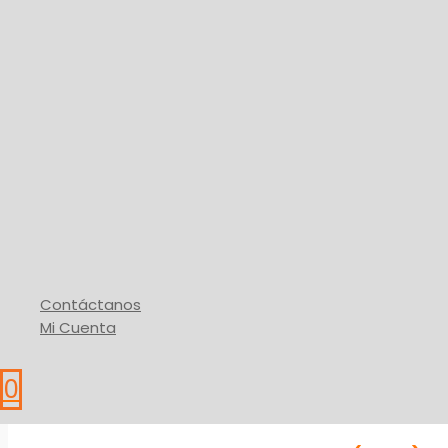
Perfil PVC Tipo «T»
13,30
$
Añadir Al Carrito
* IVA
Buy Via WhatsApp
Contáctanos
Mi Cuenta
0
Aditivos