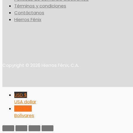
Términos y condiciones
Contáctanos
Hierros Fénix
Copyright © 2026 Hierros Fénix, C.A.
USD $
USA dollar
VED Bs F
Bolívares