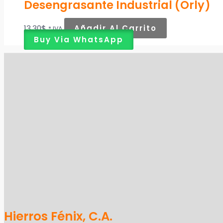
Desengrasante Industrial (Orly)
13,30
$
Añadir Al Carrito
* IVA
Buy Via WhatsApp
Hierros Fénix, C.A.