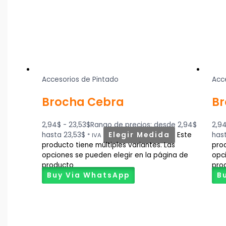
Accesorios de Pintado
Acc
Brocha Cebra
Br
2,94
$
-
23,53
$
Rango de precios: desde 2,94$
2,9
hasta 23,53$
Elegir Medida
Este
has
* IVA
producto tiene múltiples variantes. Las
prod
opciones se pueden elegir en la página de
opc
producto
pro
Buy Via WhatsApp
B