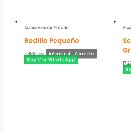
Accesorios de Pintado
Acc
Rodillo Pequeño
Se
G
7,98
$
Añadir Al Carrito
* IVA
Buy Via WhatsApp
17,2
B