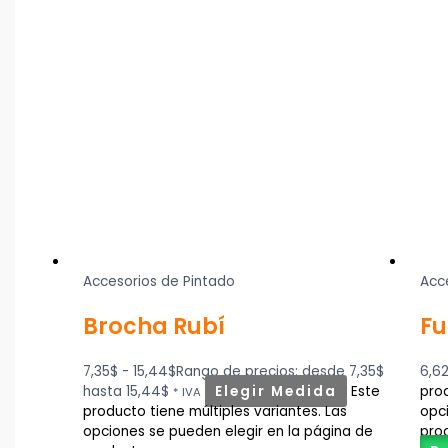
Accesorios de Pintado
Acc
Brocha Rubí
Fu
7,35
$
-
15,44
$
Rango de precios: desde 7,35$
6,6
hasta 15,44$
Elegir Medida
Este
prod
* IVA
producto tiene múltiples variantes. Las
opc
opciones se pueden elegir en la página de
pro