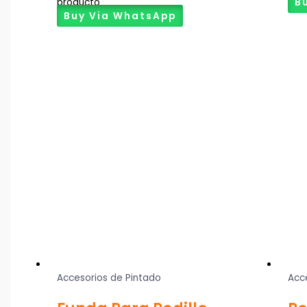
producto
B
Buy Via WhatsApp
Accesorios de Pintado
Acc