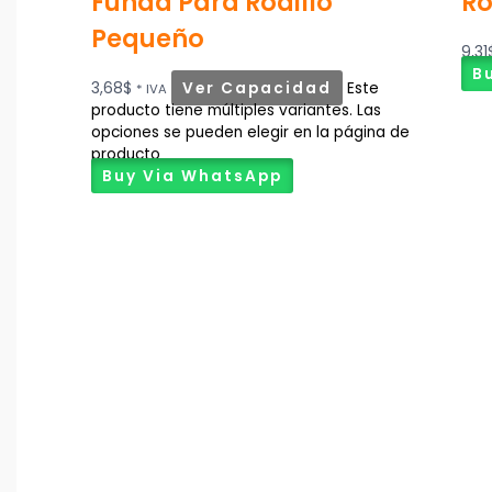
Funda Para Rodillo
Ro
Pequeño
9,31
B
3,68
$
Ver Capacidad
Este
* IVA
producto tiene múltiples variantes. Las
opciones se pueden elegir en la página de
producto
Buy Via WhatsApp