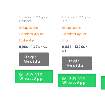
variantes.
variant
Las
Las
opciones
opcion
Tubería PVC Agua
Tubería PVC Agua
Caliente
Fría
se
se
Adaptador
Adaptador
pueden
puede
Hembra Agua
Hembra Agua
elegir
elegir
Caliente
Fría
en
en
la
la
0,96
$
-
1,47
$
0,44
$
-
13,24
$
* IVA
*
IVA
página
página
Elegir
de
de
Elegir
Medida
Medida
producto
produc
Buy Via
Buy Via
WhatsApp
WhatsApp
Rango