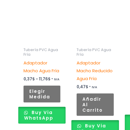
Este
de
producto
precios:
desde
tiene
0,37$
hasta
múltiples
11,76$
variantes.
Las
opciones
Tubería PVC Agua
Tubería PVC Agua
Fría
Fría
se
Adaptador
Adaptador
pueden
Macho Agua Fría
Macho Reducido
elegir
Agua Fría
en
0,37
$
-
11,76
$
* IVA
la
0,47
$
* IVA
Elegir
página
Medida
Añadir
de
Al
producto
Carrito
Buy Via
WhatsApp
Buy Via