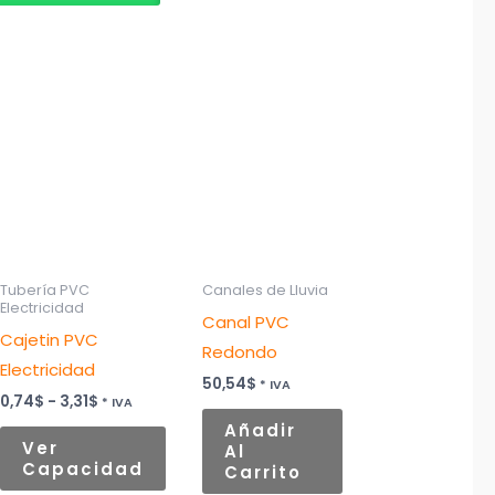
Rango
Este
de
to
producto
precios:
desde
tiene
0,74$
es
múltiples
hasta
3,31$
es.
variantes.
Las
es
opciones
Tubería PVC
Canales de Lluvia
Electricidad
se
Canal PVC
Cajetin PVC
n
pueden
Redondo
Electricidad
elegir
50,54
$
* IVA
en
0,74
$
-
3,31
$
* IVA
la
Añadir
Ver
Al
página
Capacidad
Carrito
de