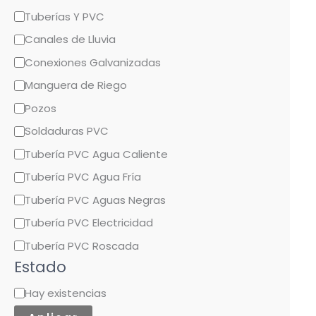
Tuberías Y PVC
a
Canales de Lluvia
c
a
Conexiones Galvanizadas
t
Manguera de Riego
e
Pozos
g
Soldaduras PVC
o
Tubería PVC Agua Caliente
r
Tubería PVC Agua Fría
í
Tubería PVC Aguas Negras
a
Tubería PVC Electricidad
Tubería PVC Roscada
Estado
Hay existencias