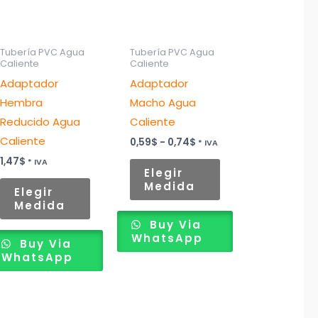
es.
variantes.
variantes.
Las
Las
es
opciones
opciones
Tubería PVC Agua
Tubería PVC Agua
Caliente
Caliente
se
se
Adaptador
Adaptador
n
pueden
pueden
Hembra
Macho Agua
elegir
elegir
Reducido Agua
Caliente
en
en
Caliente
la
la
0,59
$
-
0,74
$
* IVA
página
página
1,47
$
* IVA
Elegir
de
de
Medida
Elegir
to
producto
producto
Medida
Buy Via
WhatsApp
Buy Via
WhatsApp
Rango
Rango