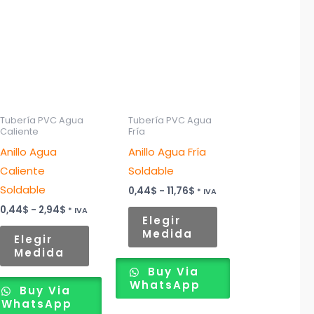
Este
Este
de
de
producto
producto
precios:
precios:
desde
desde
tiene
tiene
0,44$
0,44$
hasta
múltiples
hasta
múltiples
2,94$
11,76$
variantes.
variantes.
Las
Las
opciones
opciones
Tubería PVC Agua
Tubería PVC Agua
Caliente
Fría
se
se
Anillo Agua
Anillo Agua Fría
pueden
pueden
Caliente
Soldable
elegir
elegir
Soldable
en
en
0,44
$
-
11,76
$
* IVA
la
la
0,44
$
-
2,94
$
* IVA
Elegir
página
página
Medida
Elegir
de
de
Medida
producto
producto
Buy Via
WhatsApp
Buy Via
WhatsApp