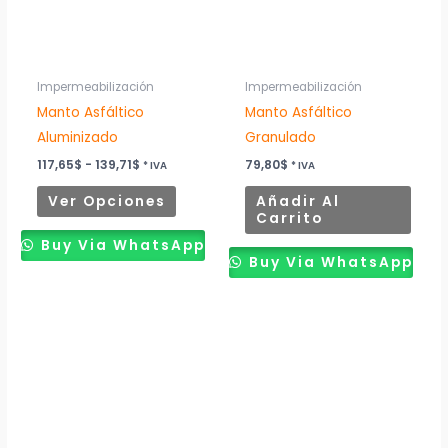
Las
opciones
se
pueden
Impermeabilización
Impermeabilización
elegir
Manto Asfáltico
Manto Asfáltico
en
Aluminizado
Granulado
la
117,65
$
-
139,71
$
79,80
$
* IVA
* IVA
página
Ver Opciones
Añadir Al
de
Carrito
producto
Buy Via WhatsApp
Buy Via WhatsApp