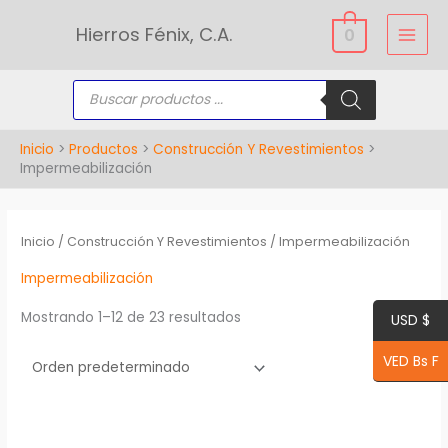
Ir
Hierros Fénix, C.A.
0
al
contenido
Búsqueda
de
productos
Inicio
Productos
Construcción Y Revestimientos
Impermeabilización
Inicio
/
Construcción Y Revestimientos
/ Impermeabilización
Impermeabilización
Filter
Mostrando 1–12 de 23 resultados
USD $
VED Bs F