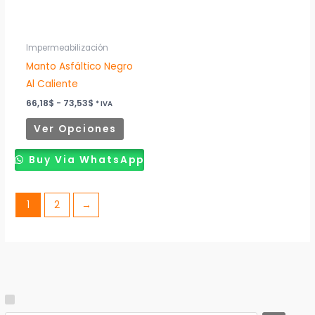
opciones
se
pueden
Impermeabilización
elegir
Manto Asfáltico Negro
en
Al Caliente
la
66,18
$
-
73,53
$
* IVA
página
Ver Opciones
de
producto
Buy Via WhatsApp
1
2
→
S
C
E