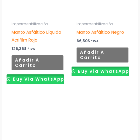
Impermeabilización
Impermeabilización
Manto Asfáltico Líquido
Manto Asfáltico Negro
Acrifilm Rojo
66,50
$
* IVA
126,35
$
* IVA
Añadir Al
Carrito
Añadir Al
Carrito
Buy Via WhatsApp
Buy Via WhatsApp
Rango
Este
de
producto
precios:
desde
tiene
66,18$
múltiples
hasta
73,53$
variantes.
Las