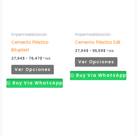
variantes.
variantes
Las
Las
opciones
opciones
se
se
pueden
pueden
Impermeabilización
Impermeabilización
elegir
elegir
Cemento Plástico
Cemento Plástico Edil
en
en
Bituplast
27,94
$
-
95,59
$
* IVA
la
la
27,94
$
-
76,47
$
* IVA
Ver Opciones
página
página
Ver Opciones
de
de
Buy Via WhatsApp
producto
producto
Buy Via WhatsApp
Rango
Este
de
producto
precios:
desde
tiene
117,65$
múltiples
hasta
139,71$
variantes.