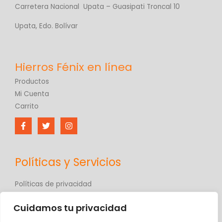
Carretera Nacional Upata – Guasipati Troncal 10
Upata, Edo. Bolívar
Productos
Mi Cuenta
Carrito
Políticas y Servicios
Políticas de privacidad
Políticas de comercio electrónico
Cuidamos tu privacidad
Términos y condiciones
Contáctanos