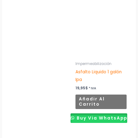
Impermeabilización
Asfalto Liquido 1 galón
Ipa
19,95
$
* IVA
Añadir Al
Carrito
Buy Via WhatsApp
Rango
Rango
Este
Este