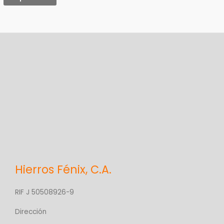
o
r
í
a
Hierros Fénix, C.A.
RIF J 50508926-9
Dirección