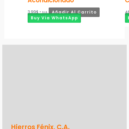
Acondicionado
C
3,99
$
Añadir Al Carrito
4
* IVA
Buy Via WhatsApp
Hierros Fénix, C.A.