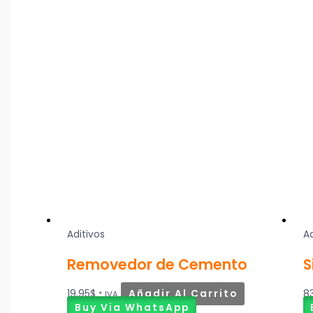
Aditivos
Ad
Removedor de Cemento
S
19,95
$
Añadir Al Carrito
8
* IVA
Buy Via WhatsApp