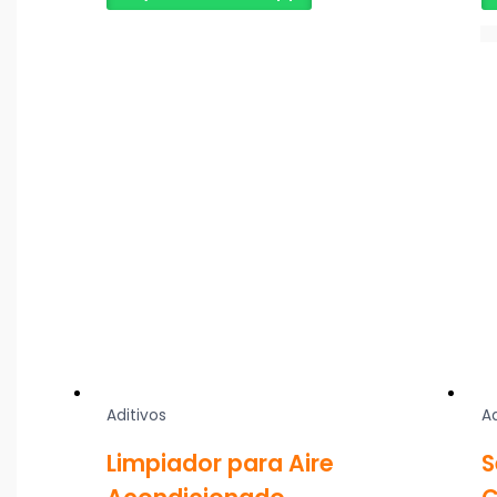
Aditivos
Ad
Limpiador para Aire
S