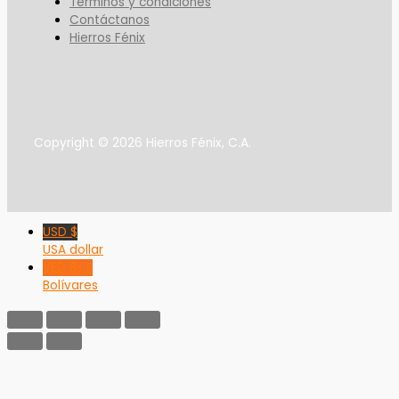
Términos y condiciones
Contáctanos
Hierros Fénix
Copyright © 2026 Hierros Fénix, C.A.
USD $
USA dollar
VED Bs F
Bolívares