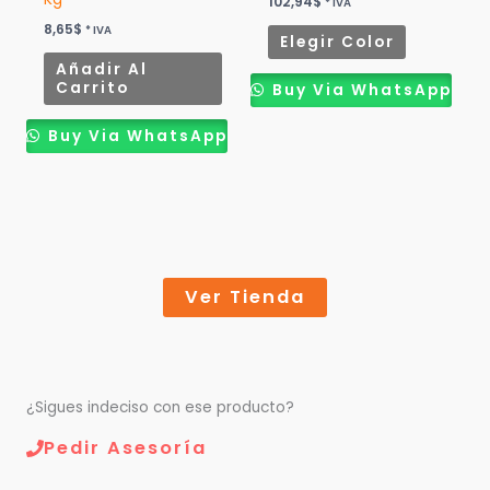
102,94
$
* IVA
la
8,65
$
* IVA
Elegir Color
página
Añadir Al
de
Carrito
Buy Via WhatsApp
producto
Buy Via WhatsApp
Ver Tienda
¿Sigues indeciso con ese producto?
Pedir Asesoría