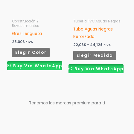
opciones
opcione
se
se
pueden
pueden
Construcción Y
Tubería PVC Aguas Negras
Revestimientos
elegir
elegir
Tubo Aguas Negras
Gres Lengüeta
en
en
Reforzado
25,00
$
* IVA
la
la
22,06
$
-
44,12
$
* IVA
página
página
Elegir Color
Elegir Medida
de
de
producto
product
Buy Via WhatsApp
Buy Via WhatsApp
Tenemos las marcas premium para ti