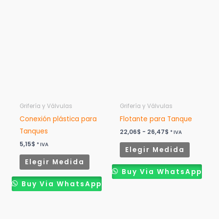
Rango
Este
Este
de
producto
product
precios:
desde
tiene
tiene
22,06$
múltiples
múltiples
hasta
26,47$
variantes.
variantes
Las
Las
opciones
opcione
se
se
pueden
pueden
Grifería y Válvulas
Grifería y Válvulas
elegir
elegir
Conexión plástica para
Flotante para Tanque
en
en
Tanques
22,06
$
-
26,47
$
* IVA
la
la
5,15
$
* IVA
Elegir Medida
página
página
Elegir Medida
de
de
Buy Via WhatsApp
producto
product
Buy Via WhatsApp
Rango
Este
de
producto
precios: