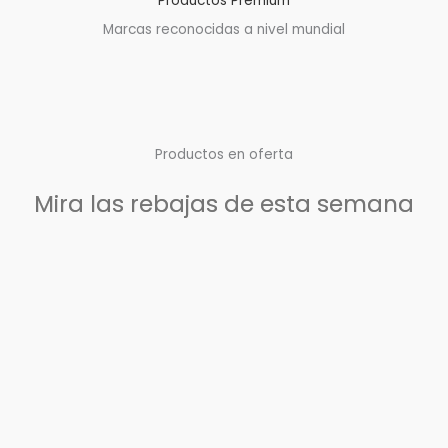
Productos Premium
Marcas reconocidas a nivel mundial
Productos en oferta
Mira las rebajas de esta semana
Rango
Este
de
producto
precios:
desde
tiene
1,03$
múltiples
hasta
6,62$
variantes.