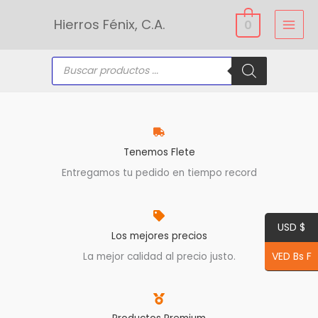
Ir
Hierros Fénix, C.A.
0
al
contenido
Búsqueda
de
productos
Tenemos Flete
Entregamos tu pedido en tiempo record
USD $
Los mejores precios
VED Bs F
La mejor calidad al precio justo.