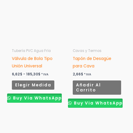
desde
tiene
6,62$
múltiples
hasta
185,30$
variantes.
Las
opciones
se
pueden
Tubería PVC Agua Fría
Cavas y Termos
elegir
Válvula de Bola Tipo
Tapón de Desagüe
en
Unión Universal
para Cava
la
6,62
$
-
185,30
$
2,66
$
* IVA
* IVA
página
Elegir Medida
Añadir Al
de
Carrito
producto
Buy Via WhatsApp
Buy Via WhatsApp
Rango
Este
Este
de
producto
produ
precios:
desde
tiene
tiene