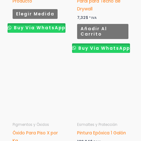
Producto
Paral para Techo de
Drywall
Elegir Medida
7,32
$
* IVA
Buy Via WhatsApp
Añadir Al
Carrito
Buy Via WhatsApp
Este
producto
tiene
múltiples
variantes.
Las
opciones
se
pueden
Pigmentos y Óxidos
Esmaltes y Protección
elegir
Óxido Para Piso X por
Pintura Epóxica 1 Galón
en
Kg