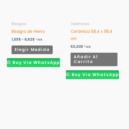
Las
opciones
se
pueden
BIsagras
Cerámicas
elegir
Bisagra de Hierro
Cerámica 58,4 x 118,4
en
cm
1,03
$
-
6,62
$
* IVA
la
53,20
$
* IVA
Elegir Medida
página
Añadir Al
de
Carrito
Buy Via WhatsApp
producto
Buy Via WhatsApp
Rango
Este
Este
de
producto
product
precios:
desde
tiene
tiene
22,06$
múltiples
múltiples
hasta
44,12$
variantes.
variantes
Las
Las