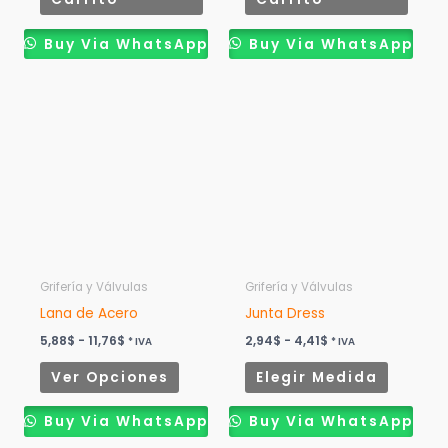
Buy Via WhatsApp
Buy Via WhatsApp
Rango
Rango
Este
Este
de
de
producto
product
precios:
precios:
desde
desde
tiene
tiene
5,88$
2,94$
múltiples
múltiples
hasta
hasta
11,76$
4,41$
variantes.
variantes
Las
Las
opciones
opcione
se
se
pueden
pueden
Grifería y Válvulas
Grifería y Válvulas
elegir
elegir
Lana de Acero
Junta Dress
en
en
5,88
$
-
11,76
$
2,94
$
-
4,41
$
* IVA
* IVA
la
la
Ver Opciones
Elegir Medida
página
página
de
de
Buy Via WhatsApp
Buy Via WhatsApp
producto
product