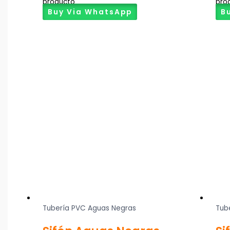
producto
pro
Buy Via WhatsApp
B
Tubería PVC Aguas Negras
Tub