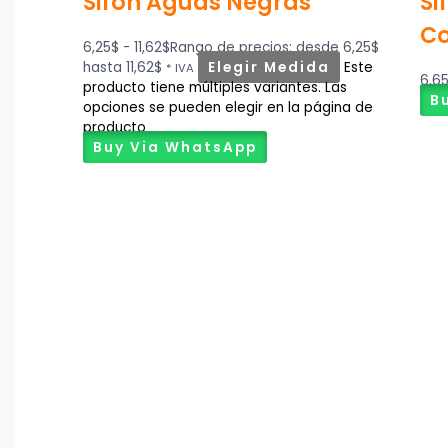
Sifón Aguas Negras
Si
Co
6,25
$
-
11,62
$
Rango de precios: desde 6,25$
hasta 11,62$
Elegir Medida
Este
* IVA
6,6
producto tiene múltiples variantes. Las
B
opciones se pueden elegir en la página de
producto
Buy Via WhatsApp