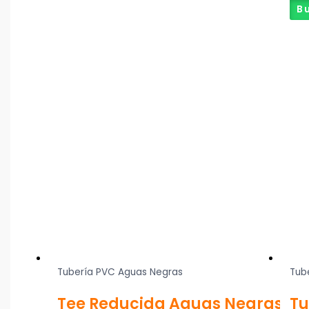
B
Tubería PVC Aguas Negras
Tub
Tee Reducida Aguas Negras
Tu