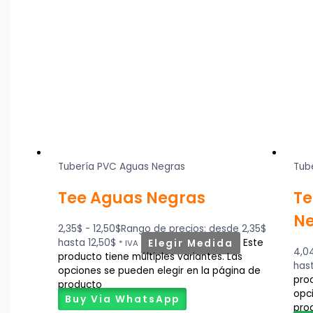
Tubería PVC Aguas Negras
Tub
Tee Aguas Negras
Te
N
2,35
$
-
12,50
$
Rango de precios: desde 2,35$
hasta 12,50$
Elegir Medida
Este
* IVA
4,0
producto tiene múltiples variantes. Las
has
opciones se pueden elegir en la página de
prod
producto
opc
Buy Via WhatsApp
pro