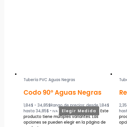
Tubería PVC Aguas Negras
Tub
Codo 90° Aguas Negras
Re
1,84
$
-
34,85
$
Rango de precios: desde 1,84$
2,35
hasta 34,85$
Elegir Medida
Este
hast
* IVA
producto tiene múltiples variantes. Las
prod
opciones se pueden elegir en la página de
opc