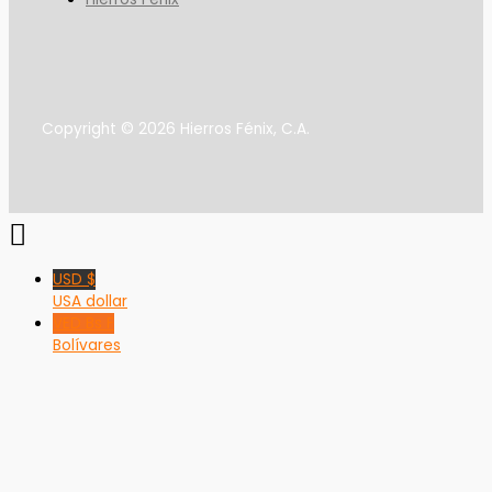
Copyright © 2026 Hierros Fénix, C.A.
USD $
USA dollar
VED Bs F
Bolívares