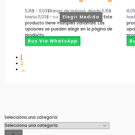
5,15
$
-
11,03
$
Rango de precios: desde 5,15$
8,0
hasta 11,03$
Elegir Medida
Este
has
* IVA
producto tiene múltiples variantes. Las
prod
opciones se pueden elegir en la página de
opc
producto
pro
Buy Via WhatsApp
B
1
2
→
Selecciona una categoría