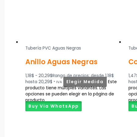
Tubería PVC Aguas Negras
Tub
Anillo Aguas Negras
Co
1,18
$
-
20,29
$
Rango de precios: desde 1,18$
1,47
hasta 20,29$
Elegir Medida
Este
hast
* IVA
producto tiene múltiples variantes. Las
prod
opciones se pueden elegir en la página de
opc
producto
pro
Buy Via WhatsApp
B