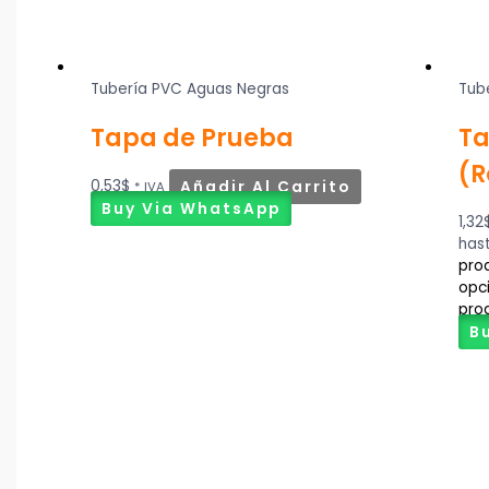
Tubería PVC Aguas Negras
Tub
Tapa de Prueba
Ta
(
0,53
$
Añadir Al Carrito
* IVA
Buy Via WhatsApp
1,32
has
prod
opc
pro
B