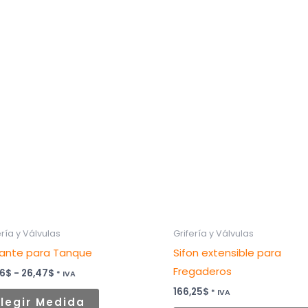
Rango
Este
de
producto
precios:
desde
tiene
22,06$
hasta
múltiples
26,47$
variantes.
Las
opciones
se
pueden
elegir
ería y Válvulas
Grifería y Válvulas
en
tante para Tanque
Sifon extensible para
la
Fregaderos
página
06
$
-
26,47
$
* IVA
de
166,25
$
* IVA
Elegir Medida