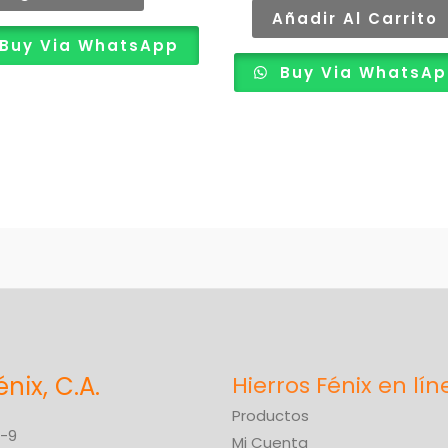
producto
Añadir Al Carrito
Buy Via WhatsApp
Buy Via WhatsA
énix, C.A.
Productos
6-9
Mi Cuenta