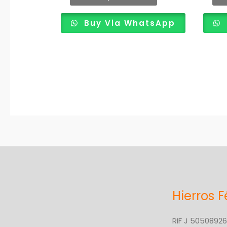
producto
Buy Via WhatsApp
Hierros F
RIF J 5050892