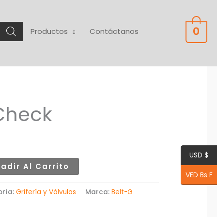
0
Productos
Contáctanos
Check
USD $
adir Al Carrito
VED Bs F
oría:
Grifería y Válvulas
Marca:
Belt-G