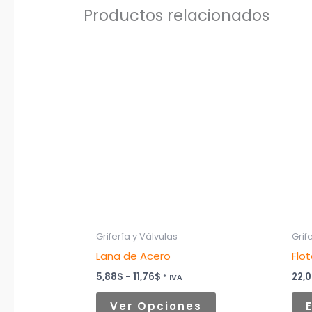
Productos relacionados
Rango
Este
de
producto
precios:
desde
tiene
5,88$
hasta
múltiples
11,76$
variantes.
Las
opciones
se
pueden
elegir
Grifería y Válvulas
Grif
en
Lana de Acero
Flo
la
página
5,88
$
-
11,76
$
22,
* IVA
de
Ver Opciones