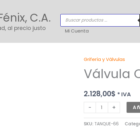
Fénix, C.A.
Búsqueda
de
productos
d, al precio justo
Mi Cuenta
Grifería y Válvulas
Válvula
Válvula 
Check
cantidad
2.128,00
$
* IVA
-
+
Añ
SKU:
TANQUE-66
Categ