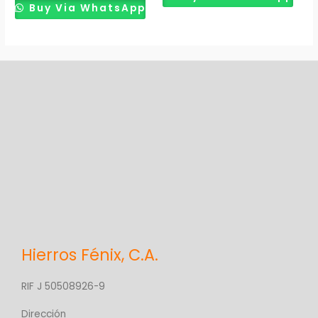
produ
Buy Via WhatsApp
Hierros Fénix, C.A.
RIF J 50508926-9
Dirección