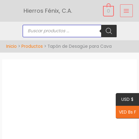
Ir
Hierros Fénix, C.A.
0
al
contenido
Búsqueda
de
productos
Inicio
Productos
Tapón de Desagüe para Cava
Tapón
de
Desagüe
para
USD $
Cava
cantidad
VED Bs F