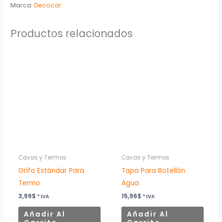
Marca:
Decocar
Productos relacionados
Cavas y Termos
Cavas y Termos
Grifo Estándar Para
Tapa Para Botellón
Termo
Agua
3,99
$
15,96
$
* IVA
* IVA
Añadir Al
Añadir Al