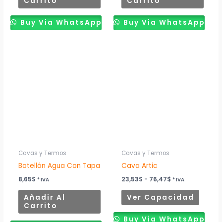
Carrito
Carrito
Buy Via WhatsApp
Buy Via WhatsApp
Rango
Este
de
produ
precios:
desde
tiene
23,53$
múltip
hasta
76,47$
variant
Las
opcion
se
puede
Cavas y Termos
Cavas y Termos
elegir
Botellón Agua Con Tapa
Cava Artic
en
8,65
$
23,53
$
-
76,47
$
* IVA
* IVA
la
Añadir Al
Ver Capacidad
página
Carrito
de
Buy Via WhatsApp