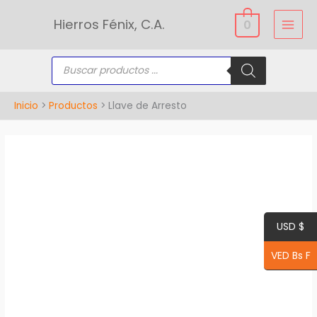
Ir
Hierros Fénix, C.A.
0
al
contenido
Búsqueda
de
productos
Inicio
Productos
Llave de Arresto
Llave
de
Arresto
cantidad
USD $
VED Bs F