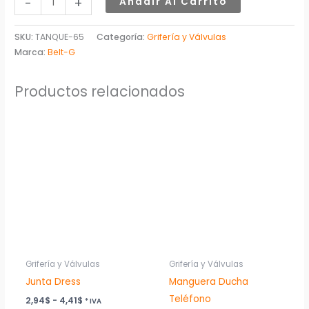
-
+
Añadir Al Carrito
SKU:
TANQUE-65
Categoría:
Grifería y Válvulas
Marca:
Belt-G
Productos relacionados
Rango
Este
de
producto
precios:
desde
tiene
2,94$
múltiples
hasta
4,41$
variantes.
Las
opciones
se
pueden
Grifería y Válvulas
Grifería y Válvulas
elegir
Junta Dress
Manguera Ducha
en
Teléfono
2,94
$
-
4,41
$
* IVA