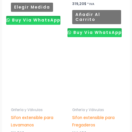
la
319,20
$
* IVA
Elegir Medida
página
Añadir Al
de
Carrito
Buy Via WhatsApp
producto
Buy Via WhatsApp
Grifería y Válvulas
Grifería y Válvulas
Sifon extensible para
Sifon extensible para
Lavamanos
Fregaderos