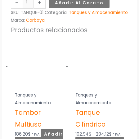
-
+
Añadir Al Carrito
en
en
en
SKU:
TANQUE-01
Categoría:
Tanques y Almacenamiento
la
la
la
Marca:
Carboya
página
página
página
Productos relacionados
de
de
de
producto
produc
produc
Tanques y
Tanques y
Almacenamiento
Almacenamiento
Tambor
Tanque
Multiuso
Cilíndrico
186,20
$
Añadir
102,94
$
-
294,12
$
* IVA
* IVA