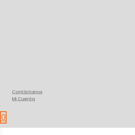
Grifería y Válvulas
Conexión plástica para Tanques
5,15
$
Elegir Medida
Este producto tiene
* IVA
Buy Via WhatsApp
Contáctanos
Mi Cuenta
0