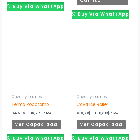
Carrito
Buy Via WhatsApp
Buy Via WhatsApp
Rango
Rango
Este
Este
de
de
producto
produ
precios:
precios:
desde
desde
tiene
tiene
34,56$
139,71$
múltiples
múltip
hasta
hasta
86,77$
160,30$
variantes.
variant
Las
Las
opciones
opcion
se
se
pueden
puede
Cavas y Termos
Cavas y Termos
elegir
elegir
Termo Popótamo
Cava Ice Roller
en
en
34,56
$
-
86,77
$
139,71
$
-
160,30
$
* IVA
* IVA
la
la
Ver Capacidad
Ver Capacidad
página
página
de
de
Buy Via WhatsApp
Buy Via WhatsApp