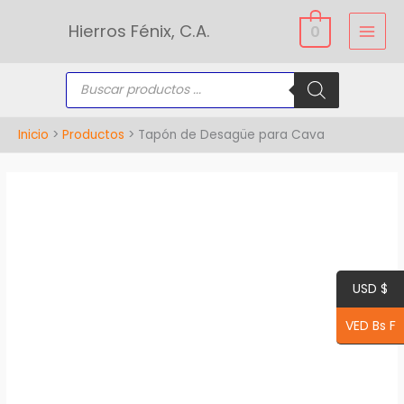
Ir
Hierros Fénix, C.A.
0
al
contenido
Búsqueda
de
productos
Inicio
Productos
Tapón de Desagüe para Cava
Tapón
de
Desagüe
para
USD $
Cava
cantidad
VED Bs F