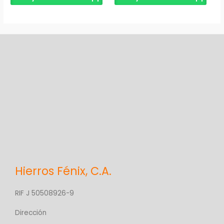
producto
produ
Hierros Fénix, C.A.
RIF J 50508926-9
Dirección