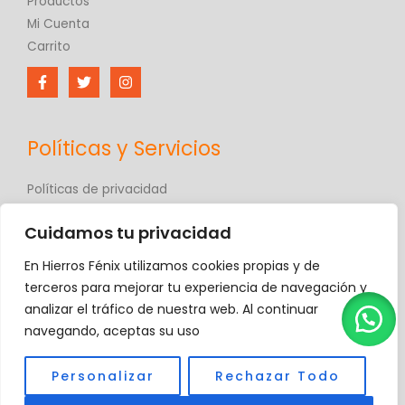
Productos
Mi Cuenta
Carrito
Políticas y Servicios
Políticas de privacidad
Políticas de comercio electrónico
Cuidamos tu privacidad
Términos y condiciones
Contáctanos
En Hierros Fénix utilizamos cookies propias y de
Hierros Fénix
terceros para mejorar tu experiencia de navegación y
analizar el tráfico de nuestra web. Al continuar
navegando, aceptas su uso
Copyright © 2026 Hierros Fénix, C.A.
Personalizar
Rechazar Todo