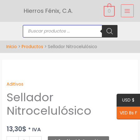
Ir
Hierros Fénix, C.A.
0
al
contenido
Búsqueda
de
productos
Inicio
Productos
Sellador Nitrocelulósico
Sellador
Nitrocelulósico
Aditivos
cantidad
Sellador
USD $
Nitrocelulósico
VED Bs F
13,30
$
* IVA