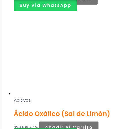
Buy Via WhatsApp
Aditivos
Ácido Oxálico (Sal de Limón)
226,10
$
Añadir Al Carrito
* IVA