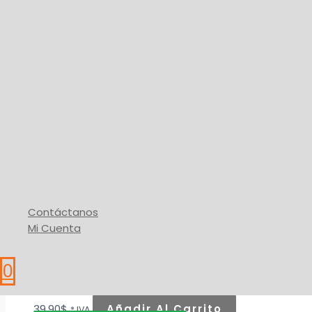
Contáctanos
Mi Cuenta
Aditivos
0
Masilla Plástica
39,90
$
Añadir Al Carrito
* IVA