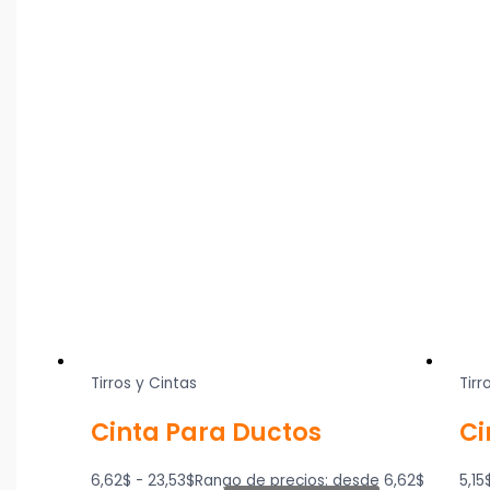
Tirros y Cintas
Tirr
Cinta Para Ductos
Ci
6,62
$
-
23,53
$
Rango de precios: desde 6,62$
5,15