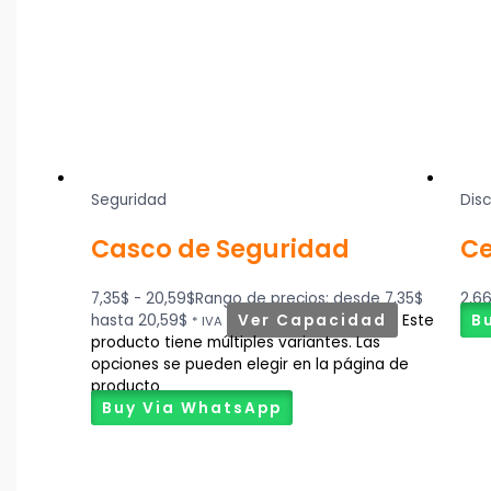
Seguridad
Dis
Casco de Seguridad
Ce
7,35
$
-
20,59
$
Rango de precios: desde 7,35$
2,6
hasta 20,59$
Ver Capacidad
Este
B
* IVA
producto tiene múltiples variantes. Las
opciones se pueden elegir en la página de
producto
Buy Via WhatsApp