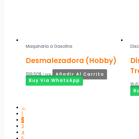
Maquinaria a Gasolina
Dis
Desmalezadora (Hobby)
Di
Tr
199,50
$
Añadir Al Carrito
* IVA
Buy Via WhatsApp
16,6
B
←
1
2
3
4
5