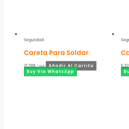
Seguridad
Seg
Careta Para Soldar
C
21,28
$
Añadir Al Carrito
5,32
* IVA
Buy Via WhatsApp
B