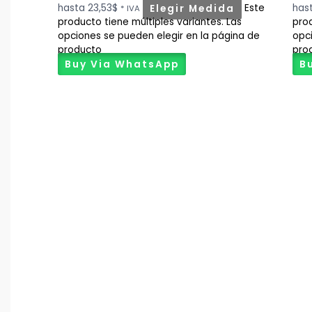
hasta 23,53$
Elegir Medida
Este
has
* IVA
producto tiene múltiples variantes. Las
prod
opciones se pueden elegir en la página de
opc
producto
pro
Buy Via WhatsApp
B