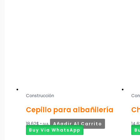
Construcción
Con
Cepillo para albañilería
Ch
18,62
$
Añadir Al Carrito
14,6
* IVA
Buy Via WhatsApp
B