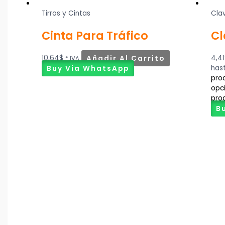
Tirros y Cintas
Cla
Cinta Para Tráfico
Cl
10,64
$
Añadir Al Carrito
4,41
* IVA
Buy Via WhatsApp
has
prod
opc
pro
B