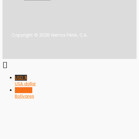
Copyright © 2026 Hierros Fénix, C.A.
USD $
USA dollar
VED Bs F
Bolívares