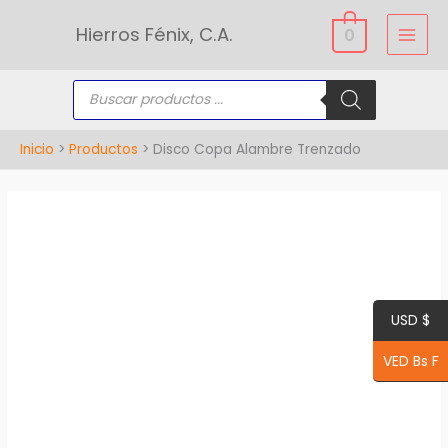
Ir
Hierros Fénix, C.A.
0
al
contenido
Búsqueda
de
productos
Inicio
Productos
Disco Copa Alambre Trenzado
Disco
Copa
Alambre
Trenzado
USD $
cantidad
VED Bs F