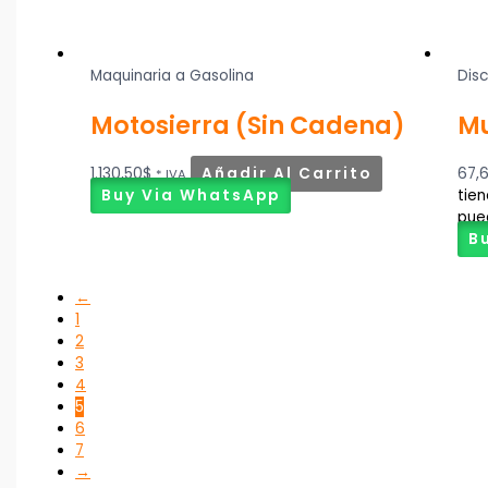
Maquinaria a Gasolina
Dis
Motosierra (Sin Cadena)
Mu
1.130,50
$
Añadir Al Carrito
67,
* IVA
Buy Via WhatsApp
tien
pue
B
←
1
2
3
4
5
6
7
→