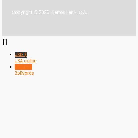
Copyright © 2026 Hierros Fénix, C.A.
USD $
USA dollar
VED Bs F
Bolívares