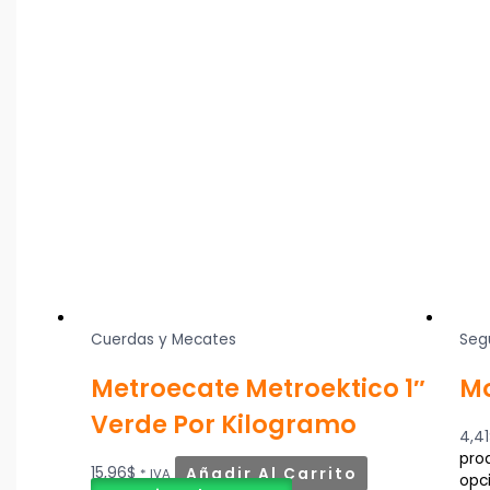
Cuerdas y Mecates
Seg
Metroecate Metroektico 1″
Mo
Verde Por Kilogramo
4,41
prod
15,96
$
Añadir Al Carrito
* IVA
opc