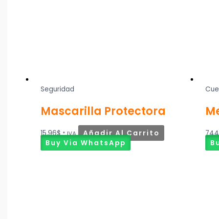
Seguridad
Cue
Mascarilla Protectora
Me
15,96
$
Añadir Al Carrito
744
* IVA
Buy Via WhatsApp
B