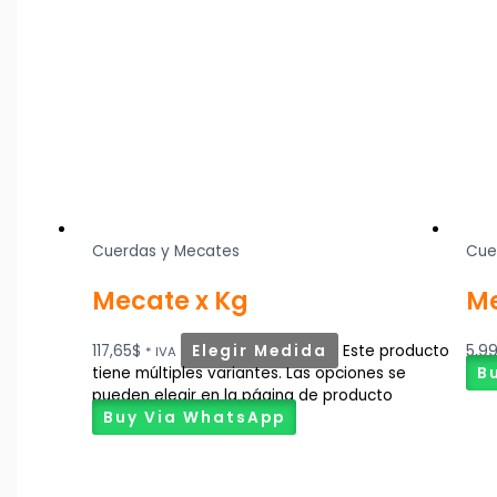
Cuerdas y Mecates
Cue
Mecate x Kg
Me
117,65
$
Elegir Medida
Este producto
5,9
* IVA
tiene múltiples variantes. Las opciones se
B
pueden elegir en la página de producto
Buy Via WhatsApp