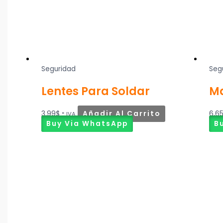
Seguridad
Seg
Lentes Para Soldar
Ma
3,99
$
Añadir Al Carrito
6,6
* IVA
Buy Via WhatsApp
B