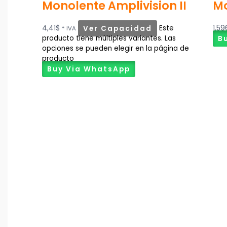
Monolente Amplivision II
Mo
4,41
$
Ver Capacidad
Este
1.59
* IVA
producto tiene múltiples variantes. Las
B
opciones se pueden elegir en la página de
producto
Buy Via WhatsApp