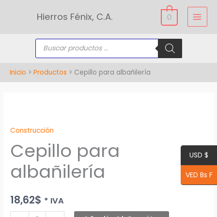
Ir
Hierros Fénix, C.A.
0
al
contenido
Búsqueda
de
productos
Inicio
Productos
Cepillo para albañilería
Cepillo
para
Construcción
albañilería
Cepillo para
cantidad
USD $
albañilería
VED Bs F
18,62
$
* IVA