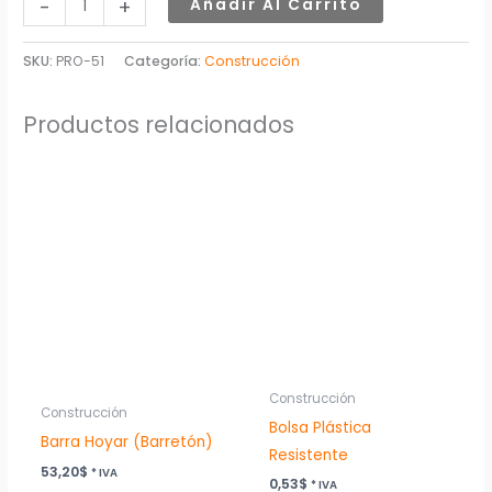
-
+
Añadir Al Carrito
SKU:
PRO-51
Categoría:
Construcción
Productos relacionados
Construcción
Construcción
Bolsa Plástica
Barra Hoyar (Barretón)
Resistente
53,20
$
* IVA
0,53
$
* IVA