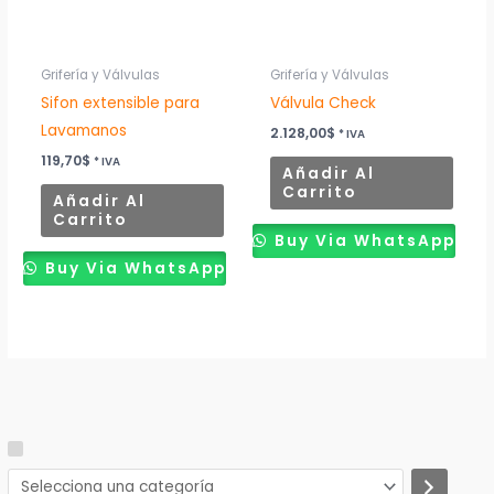
Grifería y Válvulas
Grifería y Válvulas
Sifon extensible para
Válvula Check
Lavamanos
2.128,00
$
* IVA
119,70
$
* IVA
Añadir Al
Carrito
Añadir Al
Carrito
Buy Via WhatsApp
Buy Via WhatsApp
S
C
E
e
a
s