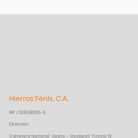
o
r
í
a
Hierros Fénix, C.A.
RIF J 50508926-9
Dirección
Carretera Nacional Upata – Guasipati Troncal 10