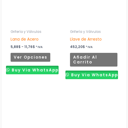
variantes.
Las
opciones
se
pueden
Grifería y Válvulas
Grifería y Válvulas
elegir
Lana de Acero
Llave de Arresto
en
5,88
$
-
11,76
$
452,20
$
* IVA
* IVA
la
Ver Opciones
Añadir Al
página
Carrito
de
Buy Via WhatsApp
producto
Buy Via WhatsApp