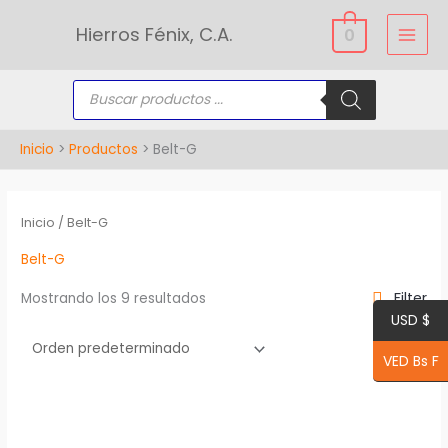
Ir
Hierros Fénix, C.A.
0
al
contenido
Búsqueda
de
productos
Inicio
Productos
Belt-G
Inicio
/ Belt-G
Belt-G
Filter
Mostrando los 9 resultados
USD $
VED Bs F
Este