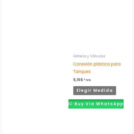
product
tiene
múltiples
variantes
Las
opcione
se
pueden
Grifería y Válvulas
elegir
Conexión plástica para
en
Tanques
la
5,15
$
* IVA
página
Elegir Medida
de
product
Buy Via WhatsApp
Rango
Rango
Este
Este
de
de
producto
product
precios:
precios: