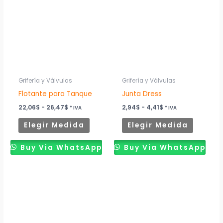
desde
desde
tiene
tiene
22,06$
2,94$
múltiples
múltiples
hasta
hasta
26,47$
4,41$
variantes.
variantes
Las
Las
opciones
opcione
se
se
pueden
pueden
Grifería y Válvulas
Grifería y Válvulas
elegir
elegir
Flotante para Tanque
Junta Dress
en
en
22,06
$
-
26,47
$
2,94
$
-
4,41
$
* IVA
* IVA
la
la
Elegir Medida
Elegir Medida
página
página
de
de
Buy Via WhatsApp
Buy Via WhatsApp
producto
product
Rango
Este
de
producto
precios:
desde
tiene
5,88$
múltiples
hasta
11,76$