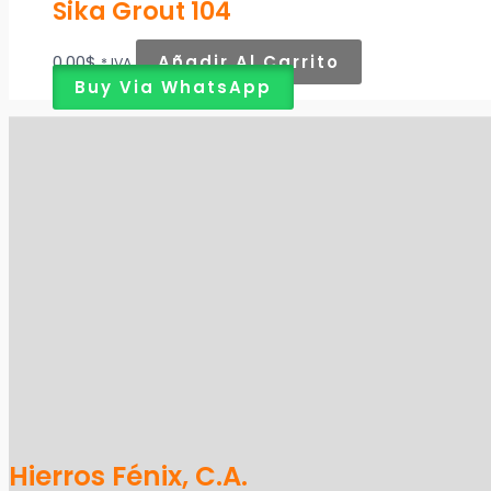
Sika Grout 104
0,00
$
Añadir Al Carrito
* IVA
Buy Via WhatsApp
Hierros Fénix, C.A.