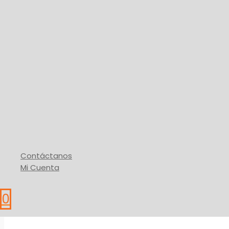
SelladorTransparente Super Con
46,55
$
Añadir Al Carrito
* IVA
Buy Via WhatsApp
Contáctanos
Mi Cuenta
0
Aditivos