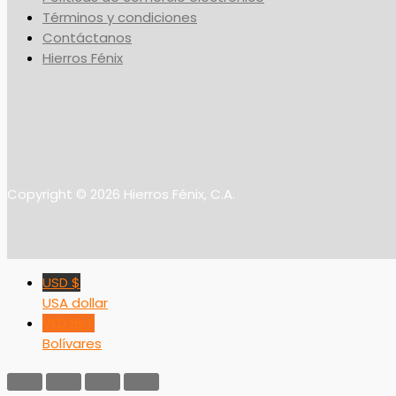
Términos y condiciones
Contáctanos
Hierros Fénix
Copyright © 2026 Hierros Fénix, C.A.
USD $
USA dollar
VED Bs F
Bolívares