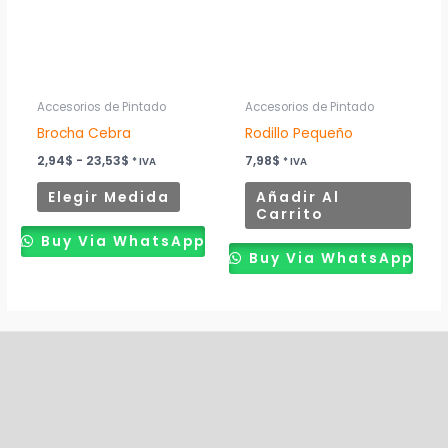
variantes.
Las
opciones
se
pueden
Accesorios de Pintado
Accesorios de Pintado
elegir
Brocha Cebra
Rodillo Pequeño
en
2,94
$
-
23,53
$
7,98
$
* IVA
* IVA
la
Elegir Medida
Añadir Al
página
Carrito
de
Buy Via WhatsApp
producto
Buy Via WhatsApp