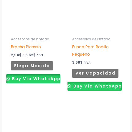
múltiples
múltip
hasta
6,62$
variantes.
variant
Las
Las
opciones
opcion
se
se
pueden
puede
Accesorios de Pintado
Accesorios de Pintado
elegir
elegir
Brocha Picasso
Funda Para Rodillo
en
en
Pequeño
2,94
$
-
6,62
$
* IVA
la
la
3,68
$
* IVA
Elegir Medida
página
página
Ver Capacidad
de
de
Buy Via WhatsApp
producto
produ
Buy Via WhatsApp
Rango
Este
de
producto
precios:
desde
tiene
2,94$
múltiples
hasta
23,53$