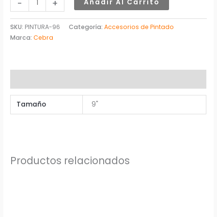
-
+
Añadir Al Carrito
SKU:
PINTURA-96
Categoría:
Accesorios de Pintado
Marca:
Cebra
Información adicional
Tamaño
9"
Productos relacionados
Rango
Este
Este
de
producto
produ
precios:
desde
tiene
tiene
2,94$