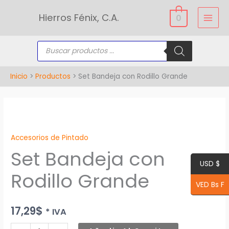
Ir
Hierros Fénix, C.A.
0
al
contenido
Búsqueda
de
productos
Inicio
Productos
Set Bandeja con Rodillo Grande
Set
Bandeja
Accesorios de Pintado
con
Set Bandeja con
Rodillo
USD $
Grande
Rodillo Grande
cantidad
VED Bs F
17,29
$
* IVA