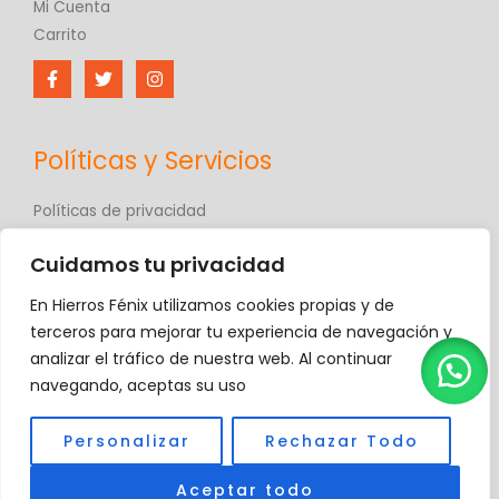
Mi Cuenta
Carrito
Políticas y Servicios
Políticas de privacidad
Políticas de comercio electrónico
Cuidamos tu privacidad
Términos y condiciones
Contáctanos
En Hierros Fénix utilizamos cookies propias y de
Hierros Fénix
terceros para mejorar tu experiencia de navegación y
analizar el tráfico de nuestra web. Al continuar
navegando, aceptas su uso
Copyright © 2026 Hierros Fénix, C.A.
Personalizar
Rechazar Todo
Aceptar todo