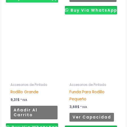
producto
Buy Via WhatsApp
Este
produ
tiene
múltip
variant
Las
opcion
se
puede
Accesorios de Pintado
Accesorios de Pintado
elegir
Rodillo Grande
Funda Para Rodillo
en
Pequeño
9,31
$
* IVA
la
3,68
$
* IVA
Añadir Al
página
Carrito
Ver Capacidad
de
produ