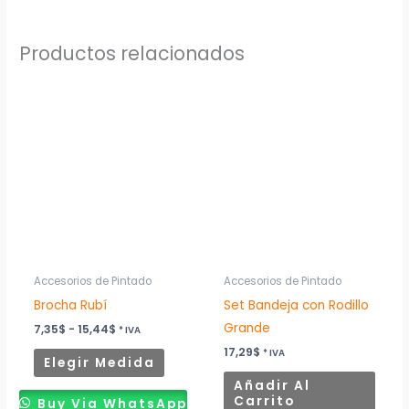
Productos relacionados
Rango
Este
de
producto
precios:
desde
tiene
7,35$
múltiples
hasta
15,44$
variantes.
Las
opciones
se
pueden
Accesorios de Pintado
Accesorios de Pintado
elegir
Brocha Rubí
Set Bandeja con Rodillo
en
Grande
7,35
$
-
15,44
$
* IVA
la
17,29
$
* IVA
Elegir Medida
página
Añadir Al
de
Carrito
Buy Via WhatsApp