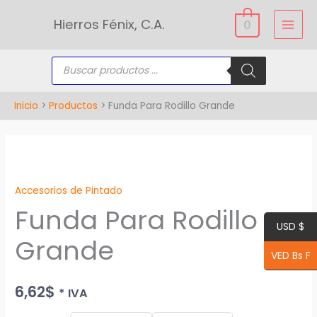
Ir
Hierros Fénix, C.A.
0
al
contenido
Búsqueda
de
productos
Inicio
Productos
Funda Para Rodillo Grande
Funda
Para
Accesorios de Pintado
Rodillo
Funda Para Rodillo
Grande
USD $
cantidad
Grande
VED Bs F
6,62
$
* IVA