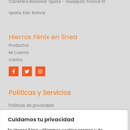
Carretera Nacional Upata – Guasipati Troncal 10
Upata, Edo. Bolívar
Productos
Mi Cuenta
Carrito
Políticas y Servicios
Políticas de privacidad
Políticas de comercio electrónico
Cuidamos tu privacidad
Términos y condiciones
Contáctanos