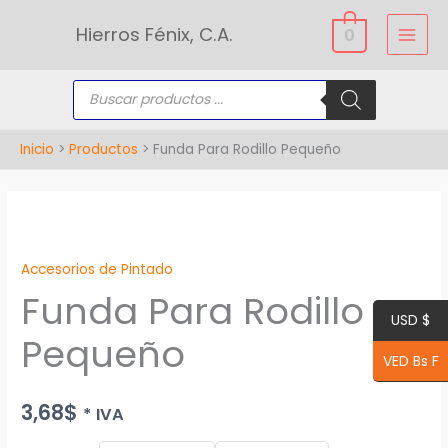
Ir
Hierros Fénix, C.A.
0
al
contenido
Búsqueda
de
productos
Inicio
Productos
Funda Para Rodillo Pequeño
Funda
Para
Accesorios de Pintado
Rodillo
Funda Para Rodillo
Pequeño
USD $
cantidad
Pequeño
VED Bs F
3,68
$
* IVA