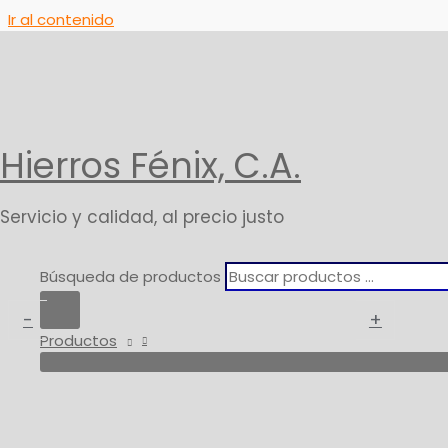
Ir al contenido
Inicio
Productos
Limpiador Desengrasante
Aditivos
Hierros Fénix, C.A.
Limpiador Desengras
Servicio y calidad, al precio justo
3,99
$
* IVA
Búsqueda de productos
Limpiador Desengrasante cantidad
-
+
Añ
Productos
SKU:
QUIMICO-11
Categoría:
Aditivos
Marca:
Lider
Productos relacionados