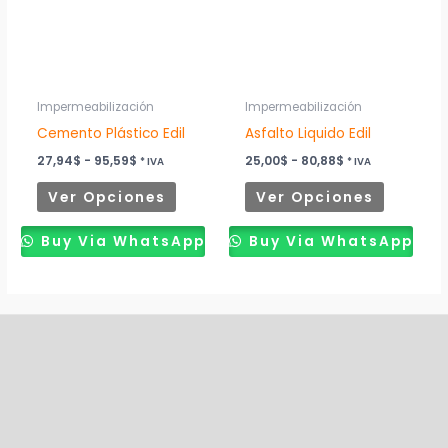
variantes.
variantes
Las
Las
opciones
opciones
se
se
pueden
pueden
Impermeabilización
Impermeabilización
elegir
elegir
Cemento Plástico Edil
Asfalto Liquido Edil
en
en
27,94
$
-
95,59
$
25,00
$
-
80,88
$
* IVA
* IVA
la
la
Ver Opciones
Ver Opciones
página
página
de
de
Buy Via WhatsApp
Buy Via WhatsApp
producto
producto