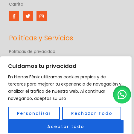
Carrito
Políticas y Servicios
Políticas de privacidad
Políticas de comercio electrónico
Cuidamos tu privacidad
Términos y condiciones
Contáctanos
En Hierros Fénix utilizamos cookies propias y de
Hierros Fénix
terceros para mejorar tu experiencia de navegación y
analizar el tráfico de nuestra web. Al continuar
navegando, aceptas su uso
Copyright © 2026 Hierros Fénix, C.A.
Personalizar
Rechazar Todo
Aceptar todo