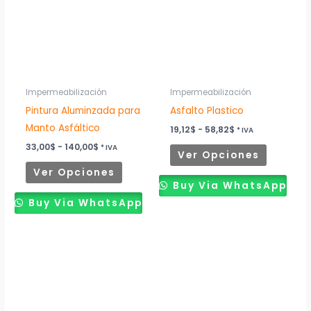
múltiples
múltiples
hasta
hasta
140,00$
58,82$
variantes.
variantes
Las
Las
opciones
opciones
se
se
pueden
pueden
Impermeabilización
Impermeabilización
elegir
elegir
Pintura Aluminzada para
Asfalto Plastico
en
en
Manto Asfáltico
19,12
$
-
58,82
$
* IVA
la
la
33,00
$
-
140,00
$
* IVA
Ver Opciones
página
página
Ver Opciones
de
de
Buy Via WhatsApp
producto
producto
Buy Via WhatsApp
Rango
Rango
Este
Este
de
de
producto
producto
precios:
precios:
desde
desde
tiene
tiene
27,94$
25,00$
múltiples
múltiples
hasta
hasta
95,59$
80,88$