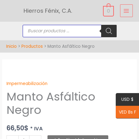
Ir
Hierros Fénix, C.A.
0
al
contenido
Búsqueda
de
productos
Inicio
Productos
Manto Asfáltico Negro
Manto
Asfáltico
Impermeabilización
Negro
Manto Asfáltico
cantidad
USD $
Negro
VED Bs F
66,50
$
* IVA