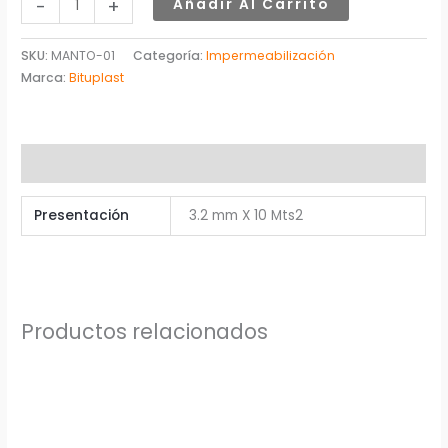
-
+
Añadir Al Carrito
SKU:
MANTO-01
Categoría:
Impermeabilización
Marca:
Bituplast
Información adicional
Presentación
3.2 mm X 10 Mts2
Productos relacionados
Rango
Rango
Este
Este
de
de
producto
producto
precios:
precios:
desde
desde
tiene
tiene
33,00$
19,12$