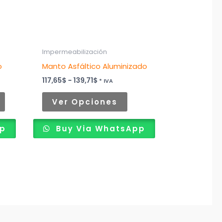
se
pueden
elegir
Impermeabilización
en
o
Manto Asfáltico Aluminizado
la
página
117,65
$
-
139,71
$
* IVA
de
Ver Opciones
producto
pp
Buy Via WhatsApp