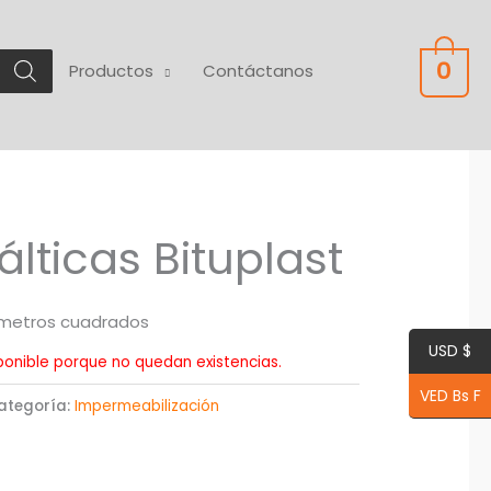
0
Productos
Contáctanos
álticas Bituplast
metros cuadrados
USD $
ponible porque no quedan existencias.
VED Bs F
ategoría:
Impermeabilización