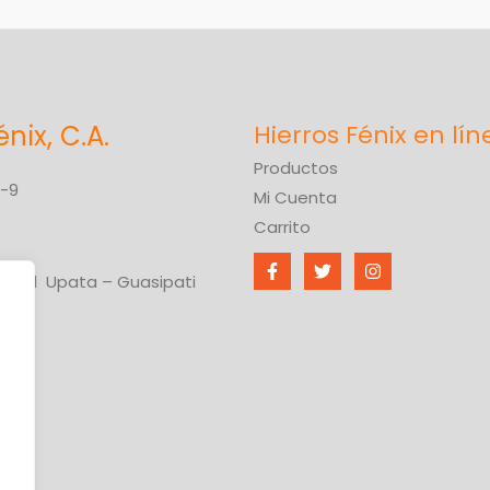
énix, C.A.
Productos
6-9
Mi Cuenta
Carrito
ional Upata – Guasipati
ívar