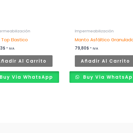
ermeabilización
Impermeabilización
 Top Elastico
Manto Asfáltico Granulad
93
$
79,80
$
* IVA
* IVA
Añadir Al Carrito
Añadir Al Carrito
Buy Via WhatsApp
Buy Via WhatsA