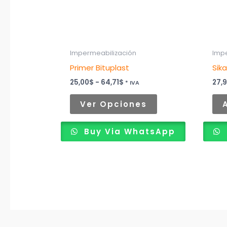
se
pueden
elegir
Impermeabilización
Imp
en
Primer Bituplast
Sika
la
página
25,00
$
-
64,71
$
27,
* IVA
de
Ver Opciones
producto
Buy Via WhatsApp