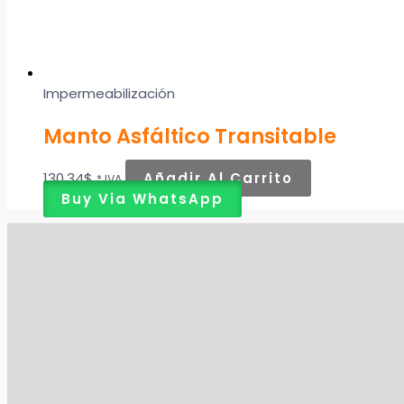
Impermeabilización
Manto Asfáltico Transitable
130,34
$
Añadir Al Carrito
* IVA
Buy Via WhatsApp