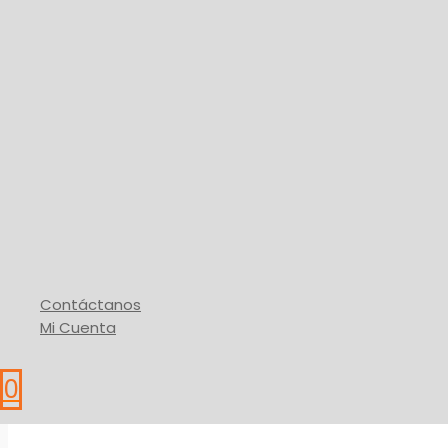
Impermeabilización
Tejas Asfálticas Edil
61,77
$
Elegir Color
Este producto tiene m
* IVA
Buy Via WhatsApp
Contáctanos
Mi Cuenta
0