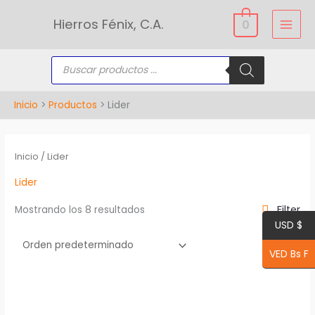
Ir
Hierros Fénix, C.A.
0
al
contenido
Búsqueda
de
productos
Inicio
Productos
Lider
Inicio
/ Lider
Lider
Filter
Mostrando los 8 resultados
USD $
VED Bs F