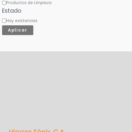
Productos de Limpieza
e
Estado
g
Hay existencias
o
r
Aplicar
í
a