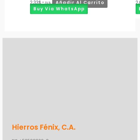
2,33
$
Añadir Al Carrito
2
* IVA
Buy Via WhatsApp
Hierros Fénix, C.A.