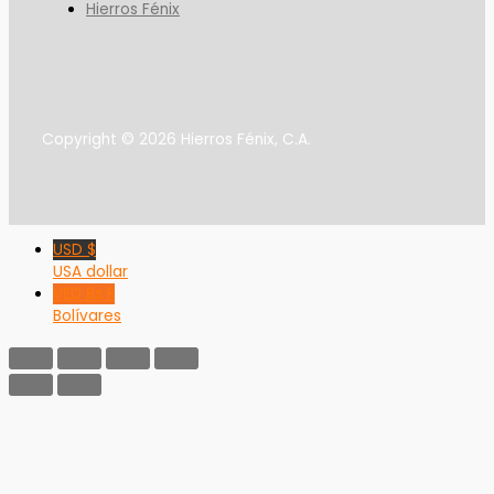
Hierros Fénix
Copyright © 2026 Hierros Fénix, C.A.
USD $
USA dollar
VED Bs F
Bolívares