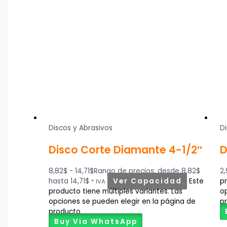
Discos y Abrasivos
Di
Disco Corte Diamante 4-1/2″
D
8,82
$
-
14,71
$
Rango de precios: desde 8,82$
2
hasta 14,71$
Ver Capacidad
Este
pr
* IVA
producto tiene múltiples variantes. Las
op
opciones se pueden elegir en la página de
p
producto
Buy Via WhatsApp