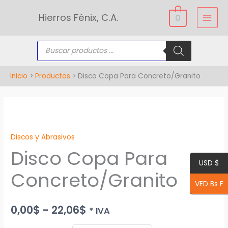
Ir
Hierros Fénix, C.A.
0
al
contenido
Búsqueda
de
productos
Inicio
Productos
Disco Copa Para Concreto/Granito
Disco
Rango
Copa
de
Discos y Abrasivos
Para
Disco Copa Para
Concreto/Granito
precios:
USD $
cantidad
desde
Concreto/Granito
VED Bs F
0,00$
0,00
$
-
22,06
$
* IVA
hasta