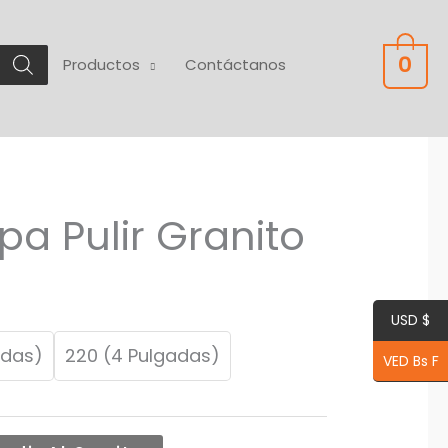
0
Productos
Contáctanos
pa Pulir Granito
USD $
adas)
220 (4 Pulgadas)
VED Bs F