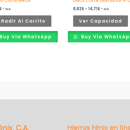
co Corte Metal
Disco Corte Diamante 4-1
l
$
8,82
$
-
14,71
$
* IVA
* IVA
Añadir Al Carrito
Ver Capacidad
Buy Via WhatsApp
Buy Via WhatsA
énix, C.A.