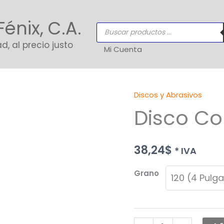
Fénix, C.A.
Búsqueda
de
productos
d, al precio justo
Mi Cuenta
Discos y Abrasivos
Disco
Disco Co
Copa
Pulir
Granito
38,24
$
* IVA
cantidad
Grano
120 (4 Pulg