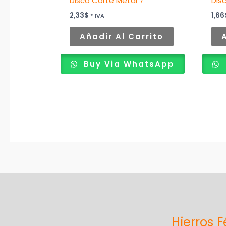
Disco Corte Metal 7″
Dis
2,33
$
1,66
* IVA
Añadir Al Carrito
Buy Via WhatsApp
Hierros F