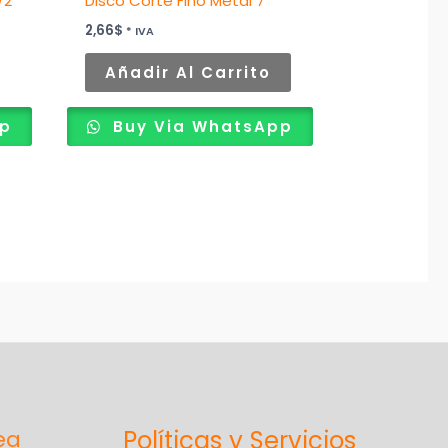
/2″
Disco Corte Fino Metal 7″
a
página
2,66
$
* IVA
de
Añadir Al Carrito
producto
pp
Buy Via WhatsApp
Políticas y Servicios