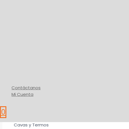
Cava Ice Roller
139,71
$
-
160,30
$
Rango de precios: desde 139,71$ hast
página de producto
Buy Via WhatsApp
Contáctanos
Mi Cuenta
0
Cavas y Termos