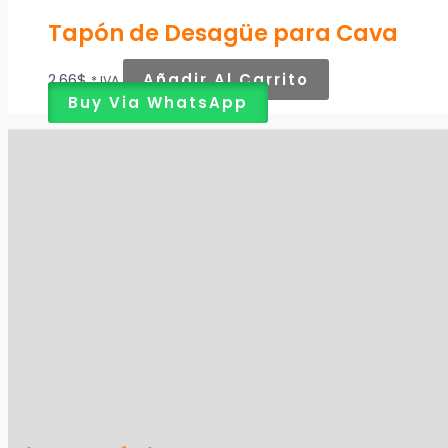
Tapón de Desagüe para Cava
2,66
$
Añadir Al Carrito
* IVA
Buy Via WhatsApp