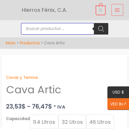
Ir
Hierros Fénix, C.A.
0
al
contenido
Búsqueda
de
productos
Inicio
Productos
Cava Artic
Cava
Rango
Artic
de
Cavas y Termos
cantidad
Cava Artic
precios:
USD $
desde
VED Bs F
23,53
$
-
76,47
$
* IVA
23,53$
Capacidad
hasta
11.4 Litros
32 Litros
46 Litros