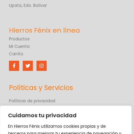
Upata, Edo. Bolívar
Productos
Mi Cuenta
Carrito
Políticas y Servicios
Políticas de privacidad
Políticas de comercio electrónico
Cuidamos tu privacidad
Términos y condiciones
Contáctanos
En Hierros Fénix utilizamos cookies propias y de
Hierros Fénix
terceros para mejorar tu experiencia de navegación y