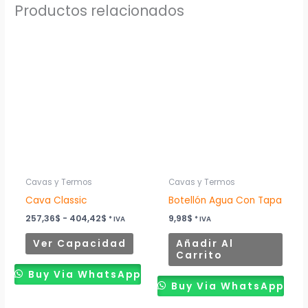
Productos relacionados
Rango
Este
de
producto
precios:
desde
tiene
257,36$
múltiples
hasta
404,42$
variantes.
Las
opciones
se
pueden
Cavas y Termos
Cavas y Termos
elegir
Cava Classic
Botellón Agua Con Tapa
en
257,36
$
-
404,42
$
9,98
$
* IVA
* IVA
la
Ver Capacidad
Añadir Al
página
Carrito
de
Buy Via WhatsApp
producto
Buy Via WhatsApp