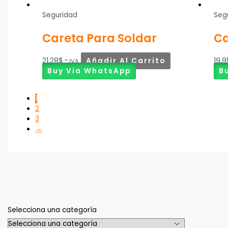
Seguridad
Seg
Careta Para Soldar
Ca
21,28
$
Añadir Al Carrito
19,9
* IVA
Buy Via WhatsApp
B
1
2
3
→
Selecciona una categoría