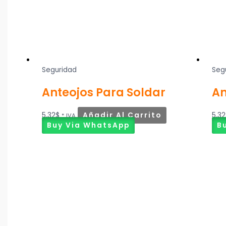
Seguridad
Seg
Anteojos Para Soldar
An
5,32
$
Añadir Al Carrito
5,32
* IVA
Buy Via WhatsApp
B