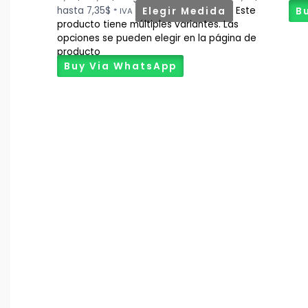
hasta 7,35$
Elegir Medida
Este
B
* IVA
producto tiene múltiples variantes. Las
opciones se pueden elegir en la página de
producto
Buy Via WhatsApp