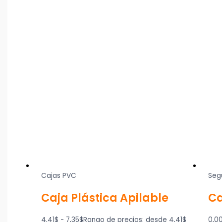
Cajas PVC
Seg
Caja Plástica Apilable
Ca
4,41
$
-
7,35
$
Rango de precios: desde 4,41$
0,0