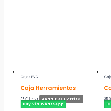
Cajas PVC
Caj
Caja Herramientas
Ca
35,91
$
Añadir Al Carrito
35,9
* IVA
Buy Via WhatsApp
B