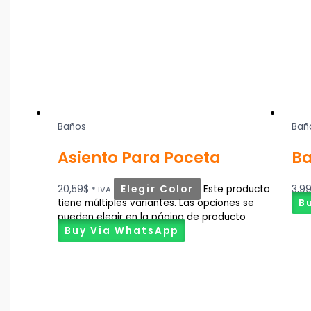
Baños
Bañ
Asiento Para Poceta
Ba
20,59
$
Elegir Color
Este producto
3,9
* IVA
tiene múltiples variantes. Las opciones se
B
pueden elegir en la página de producto
Buy Via WhatsApp