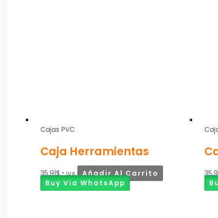
Cajas PVC
Caj
Caja Herramientas
Ca
35,91
$
Añadir Al Carrito
35,9
* IVA
Buy Via WhatsApp
B