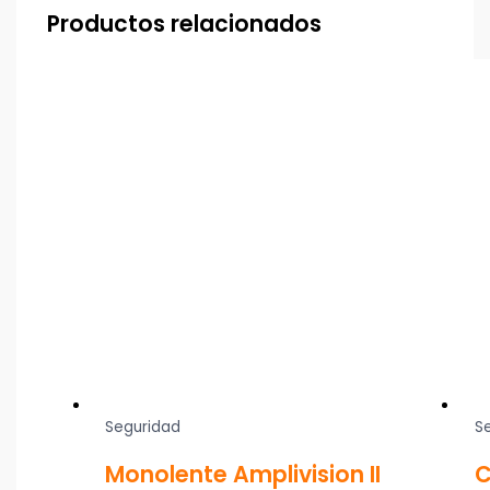
Productos relacionados
Seguridad
S
Monolente Amplivision II
C