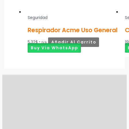
Seguridad
S
Respirador Acme Uso General
C
5,32
$
Añadir Al Carrito
19
* IVA
Buy Via WhatsApp