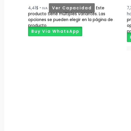
4,41
$
Ver Capacidad
Este
7,
* IVA
producto tiene múltiples variantes. Las
h
opciones se pueden elegir en la página de
pr
producto
op
Buy Via WhatsApp
p