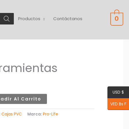
0
Productos
Contáctanos
ramientas
USD $
adir Al Carrito
VED Bs F
:
Cajas PVC
Marca:
Pro-Life