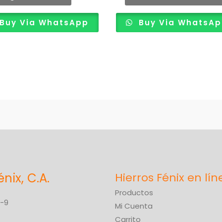
producto
Buy Via WhatsApp
Buy Via WhatsA
énix, C.A.
Productos
6-9
Mi Cuenta
Carrito