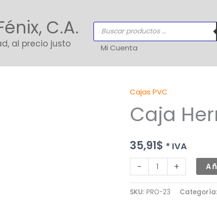
Fénix, C.A.
Búsqueda
de
productos
d, al precio justo
Mi Cuenta
Cajas PVC
Caja
Caja Her
Herramientas
cantidad
35,91
$
* IVA
-
+
Añ
SKU:
PRO-23
Categoría