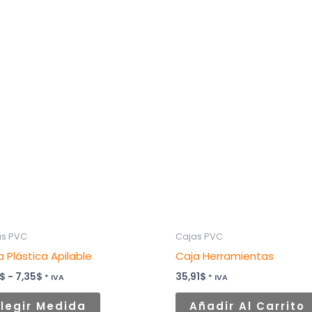
Rango
Este
de
producto
precios:
desde
tiene
4,41$
hasta
múltiples
7,35$
variantes.
Las
opciones
se
pueden
elegir
as PVC
Cajas PVC
en
a Plástica Apilable
Caja Herramientas
la
página
$
-
7,35
$
35,91
$
* IVA
* IVA
de
Elegir Medida
Añadir Al Carrito