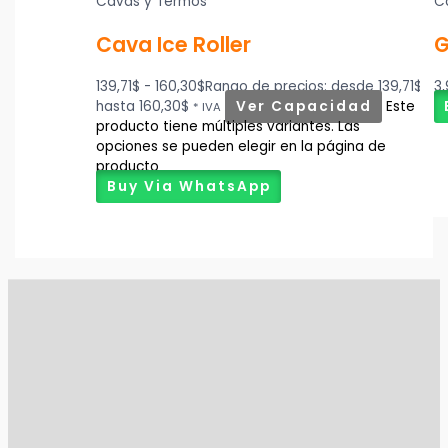
Cavas y Termos
C
Cava Ice Roller
G
139,71
$
-
160,30
$
Rango de precios: desde 139,71$
3
hasta 160,30$
Ver Capacidad
Este
* IVA
producto tiene múltiples variantes. Las
opciones se pueden elegir en la página de
producto
Buy Via WhatsApp