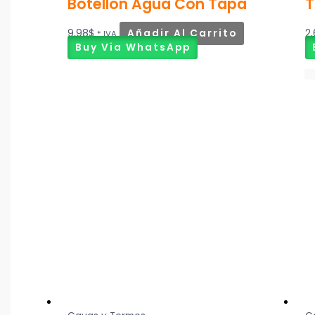
Botellón Agua Con Tapa
T
9,98
$
Añadir Al Carrito
2
* IVA
Buy Via WhatsApp