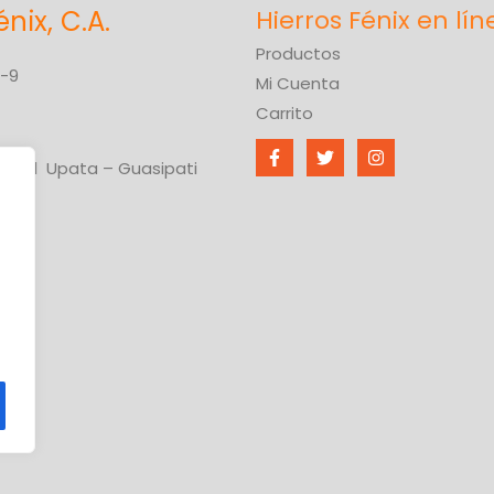
énix, C.A.
Productos
6-9
Mi Cuenta
Carrito
ional Upata – Guasipati
ívar