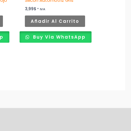
Rojo
Silicón Automotriz Gris
3,99
$
* IVA
Añadir Al Carrito
pp
Buy Via WhatsApp