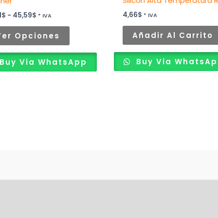
Silicón Alta Temperatura 
la
nner
página
4,66
$
1
$
-
45,59
$
* IVA
* IVA
de
Añadir Al Carrito
Ver Opciones
producto
Buy Via WhatsA
Buy Via WhatsApp