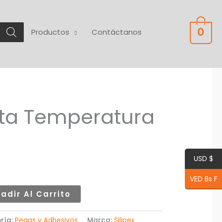
0
Productos
Contáctanos
Alta Temperatura
USD $
VED Bs F
adir Al Carrito
ría:
Pegas y Adhesivos
Marca:
Silipex