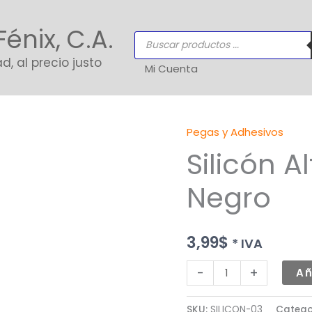
Fénix, C.A.
Búsqueda
de
productos
d, al precio justo
Mi Cuenta
Pegas y Adhesivos
Silicón
Silicón 
Alta
Temperatura
Negro
Negro
cantidad
3,99
$
* IVA
-
+
Añ
SKU:
SILICON-03
Catego