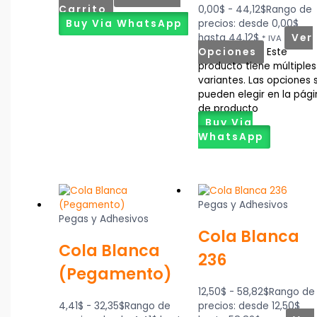
Carrito
0,00
$
-
44,12
$
Rango de
Buy Via WhatsApp
precios: desde 0,00$
hasta 44,12$
Ver
* IVA
Opciones
Este
producto tiene múltiples
variantes. Las opciones 
pueden elegir en la pág
de producto
Buy Via
WhatsApp
Pegas y Adhesivos
Pegas y Adhesivos
Cola Blanca
Cola Blanca
236
(Pegamento)
12,50
$
-
58,82
$
Rango de
4,41
$
-
32,35
$
Rango de
precios: desde 12,50$