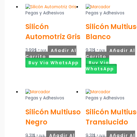
Pegas y Adhesivos
Pegas y Adhesivos
Silicón
Silicón Multiu
Automotriz Gris
Blanco
3,99
$
Añadir Al
9,31
$
Añadir Al
* IVA
* IVA
Carrito
Carrito
Buy Via WhatsApp
Buy Via
WhatsApp
Pegas y Adhesivos
Pegas y Adhesivos
Silicón Multiuso
Silicón Multiu
Negro
Translucido
9,31
$
Añadir Al
9,31
$
Añadir Al
* IVA
* IVA