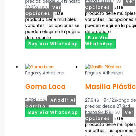
precios: desde 4,41$ hasta
hasta 58,82$
Ver
* IVA
32,35$
Ver
Opciones
Este
* IVA
Opciones
Este
producto tiene múltiples
producto tiene múltiples
variantes. Las opciones 
variantes. Las opciones se
pueden elegir en la pág
pueden elegir en la página
de producto
de producto
Buy Via
Buy Via WhatsApp
WhatsApp
Pegas y Adhesivos
Pegas y Adhesivos
Goma Laca
Masilla Plásti
5,99
$
Añadir Al
27,94
$
-
94,12
$
Rango d
* IVA
Carrito
precios: desde 27,94$
Buy Via WhatsApp
hasta 94,12$
Ver
* IVA
Opciones
Este
producto tiene múltiples
variantes. Las opciones 