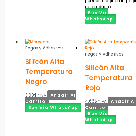
pueden elegir en la pág
de producto
Buy Via
WhatsApp
Pegas y Adhesivos
Pegas y Adhesivos
Silicón Alta
Silicón Alta
Temperatura
Temperatura
Negro
Rojo
3,99
$
Añadir Al
* IVA
Carrito
4,66
$
Añadir A
* IVA
Buy Via WhatsApp
Carrito
Buy Via
WhatsApp