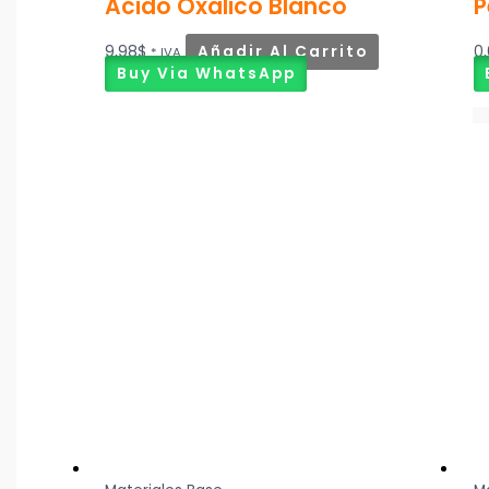
Acido Oxalico Blanco
P
9,98
$
Añadir Al Carrito
0
* IVA
Buy Via WhatsApp