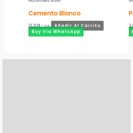
Materiales Base
M
Cemento Blanco
P
13,30
$
Añadir Al Carrito
3
* IVA
Buy Via WhatsApp