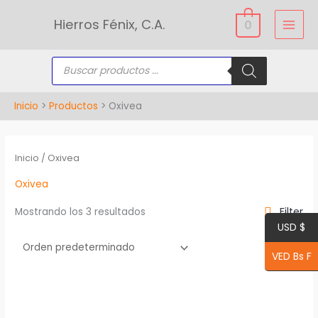
Ir
Hierros Fénix, C.A.
0
al
contenido
Búsqueda
de
productos
Inicio
Productos
Oxivea
Inicio
/ Oxivea
Oxivea
Filter
Mostrando los 3 resultados
USD $
VED Bs F