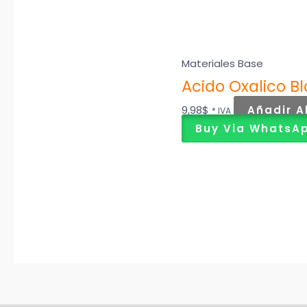
Materiales Base
Acido Oxalico B
9,98
$
Añadir A
* IVA
Buy Via WhatsA