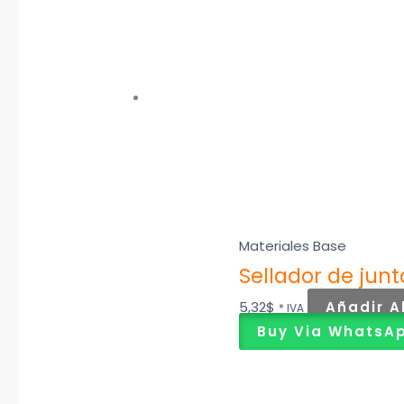
Materiales Base
Sellador de junt
5,32
$
Añadir A
* IVA
Buy Via WhatsA