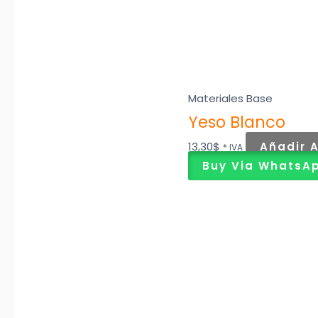
Materiales Base
Yeso Blanco
13,30
$
Añadir A
* IVA
Buy Via WhatsA