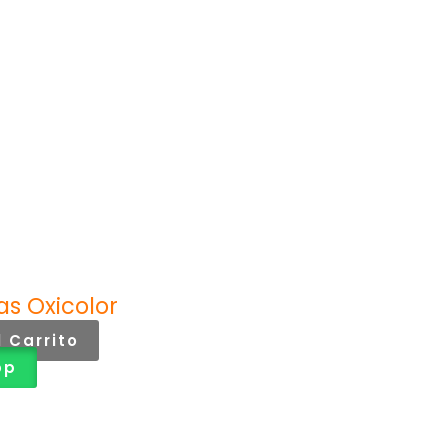
as Oxicolor
l Carrito
pp