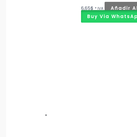
6,65
$
Añadir A
* IVA
Buy Via WhatsA